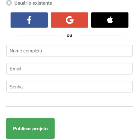
Usuário existente
ActiveCollab
ActiveX
ActiveX Data Objects (ADO)
Ada
ou
Adianti Framework
ADK
Administração
Administração Acadêmica
Administração de Artistas e Repertórios
Administração de Banco de Dados
Administração de Redes
Administração PostgreSQL
Administrador de Sistemas
ADO.NET
ADO.NET Entity Framework
Adobe After Effects
Publicar projeto
Adobe AIR