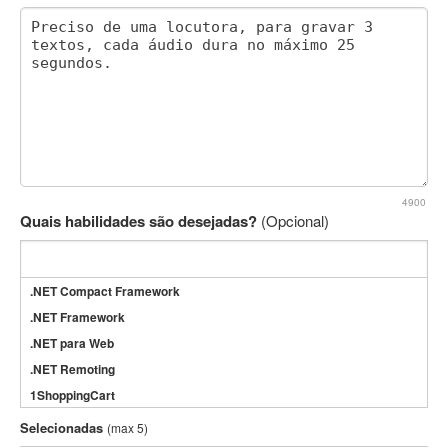
4900
Quais habilidades são desejadas?
(Opcional)
.NET Compact Framework
.NET Framework
.NET para Web
.NET Remoting
1ShoppingCart
3DS Max
Selecionadas
(max 5)
3GSM