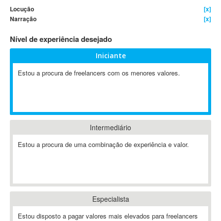
Locução
[x]
4D Dimension
Narração
[x]
802.11
Nível de experiência desejado
A&P
A-GPS
Iniciante
A2Billing
Estou a procura de freelancers com os menores valores.
AAUS Scientific Diver
Ab Initio
ABAP
Abaqus
Intermediário
ABBYY FineReader
ABIS
Estou a procura de uma combinação de experiência e valor.
AbleCommerce
Ableton
Ableton Live
Ableton Push
Especialista
Abstract
Estou disposto a pagar valores mais elevados para freelancers
Abstract Window Toolkit (AWT)