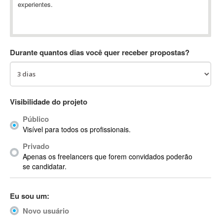
experientes.
Absynth
AC Drives
AC3
ACARS
Durante quantos dias você quer receber propostas?
AccountMate
ACDSee
ACID Pro
ACPI
Visibilidade do projeto
Acrobat
Público
Acrobat X
Visível para todos os profissionais.
Acronis
Privado
ACT
Apenas os freelancers que forem convidados poderão
Actian
se candidatar.
Actimize
ActionScript
Eu sou um:
ActionScript 3
Novo usuário
Active Directory