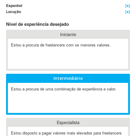
Espanhol
[x]
4D Dimension
Locução
[x]
802.11
Nível de experiência desejado
A&P
A-GPS
Iniciante
A2Billing
Estou a procura de freelancers com os menores valores.
AAUS Scientific Diver
Ab Initio
ABAP
Abaqus
Intermediário
ABBYY FineReader
ABIS
Estou a procura de uma combinação de experiência e valor.
AbleCommerce
Ableton
Ableton Live
Ableton Push
Especialista
Abstract
Estou disposto a pagar valores mais elevados para freelancers
Abstract Window Toolkit (AWT)