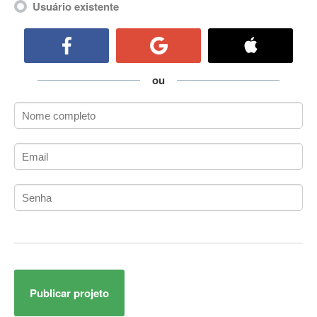
Usuário existente
ActiveCollab
ActiveX
ActiveX Data Objects (ADO)
Ada
ou
Adianti Framework
ADK
Administração
Administração Acadêmica
Administração de Artistas e Repertórios
Administração de Banco de Dados
Administração de Redes
Administração PostgreSQL
Administrador de Sistemas
ADO.NET
ADO.NET Entity Framework
Adobe After Effects
Publicar projeto
Adobe AIR