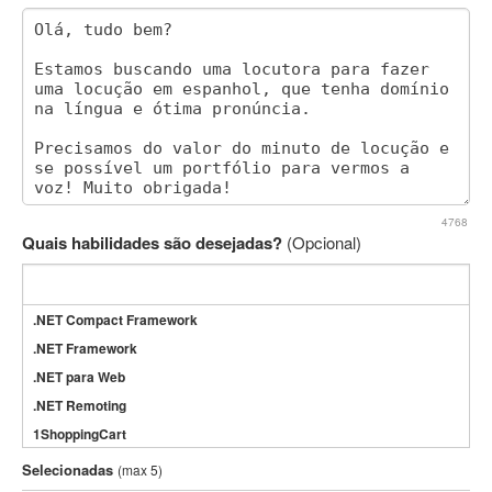
4768
Quais habilidades são desejadas?
(Opcional)
.NET Compact Framework
.NET Framework
.NET para Web
.NET Remoting
1ShoppingCart
3DS Max
Selecionadas
(max 5)
3GSM