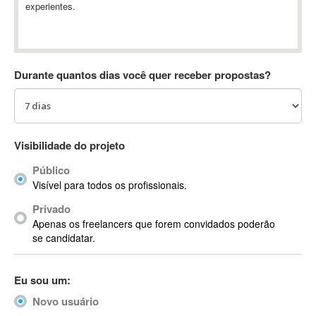
experientes.
Absynth
AC Drives
AC3
ACARS
Durante quantos dias você quer receber propostas?
AccountMate
ACDSee
ACID Pro
ACPI
Visibilidade do projeto
Acrobat
Público
Acrobat X
Visível para todos os profissionais.
Acronis
Privado
ACT
Apenas os freelancers que forem convidados poderão
Actian
se candidatar.
Actimize
ActionScript
Eu sou um:
ActionScript 3
Novo usuário
Active Directory