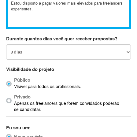
Estou disposto a pagar valores mais elevados para freelancers
Absynth
experientes.
AC Drives
AC3
ACARS
AccountMate
Durante quantos dias você quer receber propostas?
ACDSee
ACID Pro
ACPI
Visibilidade do projeto
Acrobat
Acrobat X
Público
Acronis
Visível para todos os profissionais.
ACT
Privado
Actian
Apenas os freelancers que forem convidados poderão
se candidatar.
Actimize
ActionScript
ActionScript 3
Eu sou um:
Active Directory
Novo usuário