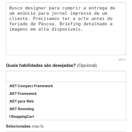
4813
Quais habilidades são desejadas?
(Opcional)
.NET Compact Framework
.NET Framework
.NET para Web
.NET Remoting
1ShoppingCart
3DS Max
Selecionadas
(max 5)
3GSM