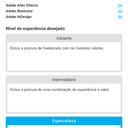
Adobe After Effects
[x]
4D Dimension
Adobe Illustrator
[x]
802.11
Adobe InDesign
[x]
A&P
Nível de experiência desejado
A-GPS
A2Billing
Iniciante
AAUS Scientific Diver
Estou a procura de freelancers com os menores valores.
Ab Initio
ABAP
Abaqus
ABBYY FineReader
Intermediário
ABIS
AbleCommerce
Estou a procura de uma combinação de experiência e valor.
Ableton
Ableton Live
Ableton Push
Abstract
Especialista
Abstract Window Toolkit (AWT)