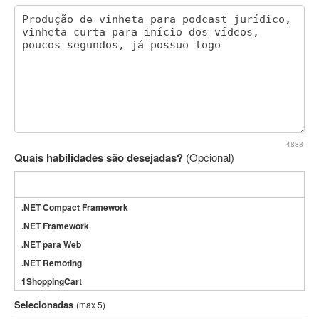
4888
Quais habilidades são desejadas?
(Opcional)
.NET Compact Framework
.NET Framework
.NET para Web
.NET Remoting
1ShoppingCart
3DS Max
Selecionadas
(max 5)
3GSM