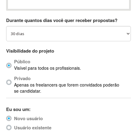
Absynth
AC Drives
Durante quantos dias você quer receber propostas?
AC3
ACARS
AccountMate
ACDSee
Visibilidade do projeto
ACID Pro
Público
ACPI
Visível para todos os profissionais.
Acrobat
Acrobat X
Privado
Apenas os freelancers que forem convidados poderão
Acronis
se candidatar.
ACT
Actian
Eu sou um:
Actimize
ActionScript
Novo usuário
ActionScript 3
Usuário existente
Active Directory