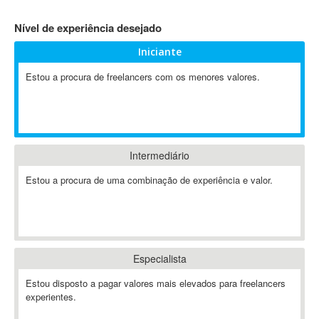
4D Dimension
Nível de experiência desejado
802.11
Iniciante
A&P
A-GPS
Estou a procura de freelancers com os menores valores.
A2Billing
AAUS Scientific Diver
Ab Initio
ABAP
Intermediário
Abaqus
Estou a procura de uma combinação de experiência e valor.
ABBYY FineReader
ABIS
AbleCommerce
Ableton
Especialista
Ableton Live
Ableton Push
Estou disposto a pagar valores mais elevados para freelancers
Abstract
experientes.
Abstract Window Toolkit (AWT)