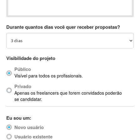
Absynth
AC Drives
AC3
Durante quantos dias você quer receber propostas?
ACARS
AccountMate
ACDSee
ACID Pro
Visibilidade do projeto
ACPI
Público
Acrobat
Visível para todos os profissionais.
Acrobat X
Privado
Acronis
Apenas os freelancers que forem convidados poderão
ACT
se candidatar.
Actian
Actimize
Eu sou um:
ActionScript
Novo usuário
ActionScript 3
Active Directory
Usuário existente