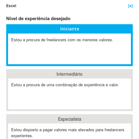
Excel
[x]
4D Dimension
802.11
Nível de experiência desejado
A&P
Iniciante
A-GPS
Estou a procura de freelancers com os menores valores.
A2Billing
AAUS Scientific Diver
Ab Initio
ABAP
Abaqus
Intermediário
ABBYY FineReader
Estou a procura de uma combinação de experiência e valor.
ABIS
AbleCommerce
Ableton
Ableton Live
Especialista
Ableton Push
Abstract
Estou disposto a pagar valores mais elevados para freelancers
experientes.
Abstract Window Toolkit (AWT)