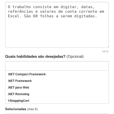
4879
Quais habilidades são desejadas?
(Opcional)
.NET Compact Framework
.NET Framework
.NET para Web
.NET Remoting
1ShoppingCart
3DS Max
Selecionadas
(max 5)
3GSM