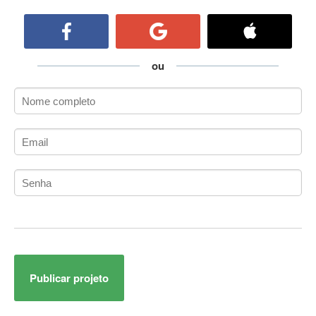
ActiveCollab
ActiveX
ActiveX Data Objects (ADO)
Ada
ou
Adianti Framework
ADK
Administração
Administração Acadêmica
Administração de Artistas e Repertórios
Administração de Banco de Dados
Administração de Redes
Administração PostgreSQL
Administrador de Sistemas
ADO.NET
ADO.NET Entity Framework
Publicar projeto
Adobe After Effects
Adobe AIR