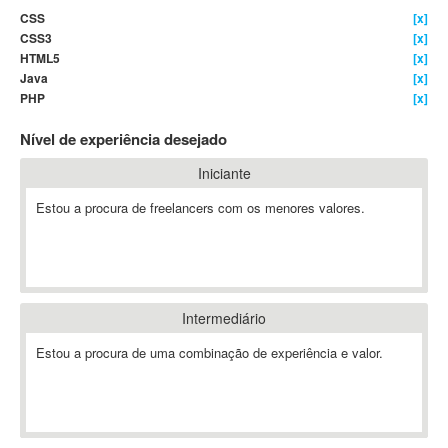
CSS
[x]
4D Dimension
CSS3
[x]
802.11
HTML5
[x]
A&P
Java
[x]
PHP
[x]
A-GPS
A2Billing
Nível de experiência desejado
AAUS Scientific Diver
Iniciante
Ab Initio
ABAP
Estou a procura de freelancers com os menores valores.
Abaqus
ABBYY FineReader
ABIS
AbleCommerce
Intermediário
Ableton
Estou a procura de uma combinação de experiência e valor.
Ableton Live
Ableton Push
Abstract
Abstract Window Toolkit (AWT)