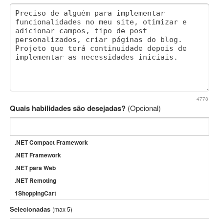
4778
Quais habilidades são desejadas?
(Opcional)
.NET Compact Framework
.NET Framework
.NET para Web
.NET Remoting
1ShoppingCart
3DS Max
Selecionadas
(max 5)
3GSM