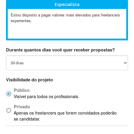
Especialista
Absynth
AC Drives
Estou disposto a pagar valores mais elevados para freelancers
experientes.
AC3
ACARS
AccountMate
ACDSee
Durante quantos dias você quer receber propostas?
ACID Pro
ACPI
Acrobat
Acrobat X
Visibilidade do projeto
Acronis
Público
ACT
Visível para todos os profissionais.
Actian
Privado
Actimize
Apenas os freelancers que forem convidados poderão
ActionScript
se candidatar.
ActionScript 3
Active Directory