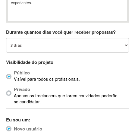
experientes.
Absynth
AC Drives
AC3
ACARS
Durante quantos dias você quer receber propostas?
AccountMate
ACDSee
ACID Pro
ACPI
Visibilidade do projeto
Acrobat
Público
Acrobat X
Visível para todos os profissionais.
Acronis
Privado
ACT
Apenas os freelancers que forem convidados poderão
Actian
se candidatar.
Actimize
ActionScript
Eu sou um:
ActionScript 3
Novo usuário
Active Directory