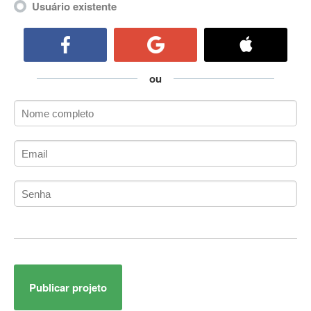
Usuário existente
ActiveCollab
ActiveX
ActiveX Data Objects (ADO)
Ada
ou
Adianti Framework
ADK
Administração
Administração Acadêmica
Administração de Artistas e Repertórios
Administração de Banco de Dados
Administração de Redes
Administração PostgreSQL
Administrador de Sistemas
ADO.NET
ADO.NET Entity Framework
Adobe After Effects
Publicar projeto
Adobe AIR