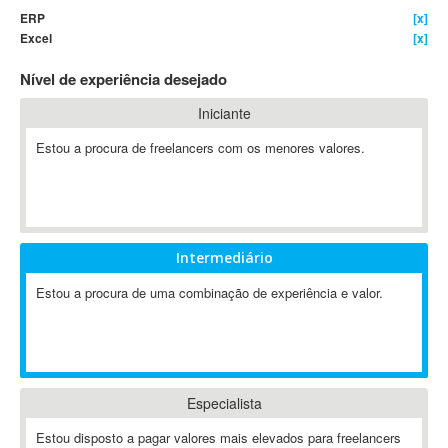
ERP
[x]
4D Dimension
Excel
[x]
802.11
Nível de experiência desejado
A&P
A-GPS
Iniciante
A2Billing
Estou a procura de freelancers com os menores valores.
AAUS Scientific Diver
Ab Initio
ABAP
Abaqus
Intermediário
ABBYY FineReader
ABIS
Estou a procura de uma combinação de experiência e valor.
AbleCommerce
Ableton
Ableton Live
Ableton Push
Especialista
Abstract
Estou disposto a pagar valores mais elevados para freelancers
Abstract Window Toolkit (AWT)