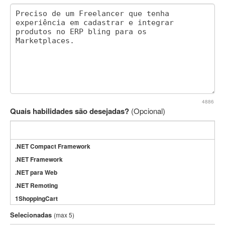
4886
Quais habilidades são desejadas?
(Opcional)
.NET Compact Framework
.NET Framework
.NET para Web
.NET Remoting
1ShoppingCart
3DS Max
Selecionadas
(max 5)
3GSM