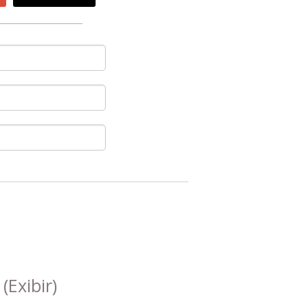
s
(Exibir)