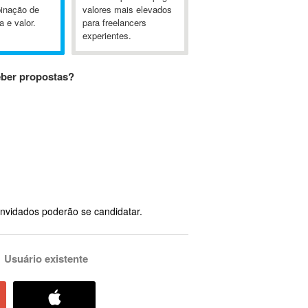
inação de
valores mais elevados
a e valor.
para freelancers
experientes.
eber propostas?
nvidados poderão se candidatar.
Usuário existente