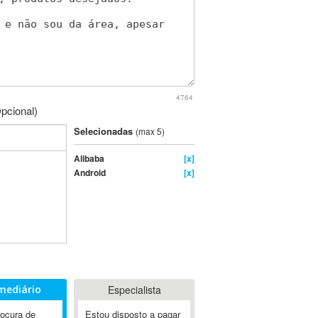
4764
pcional)
Selecionadas
(max 5)
Alibaba
[x]
Android
[x]
mediário
Especialista
rocura de
Estou disposto a pagar