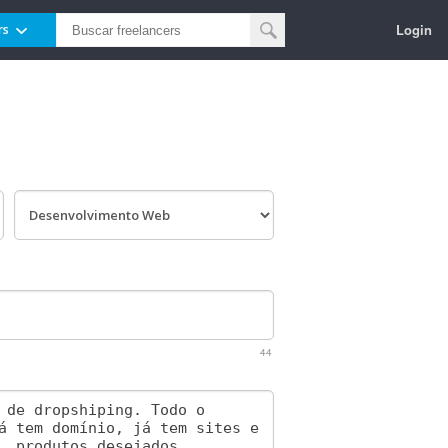
Login
rs
44