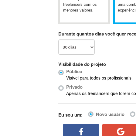
A&P
freelancers com os
uma comb
menores valores.
experiênci
A-GPS
A2Billing
AAUS Scientific Diver
Durante quantos dias você quer rec
Ab Initio
ABAP
Abaqus
ABBYY FineReader
Visibilidade do projeto
ABIS
Público
AbleCommerce
Visível para todos os profissionais.
Ableton
Privado
Ableton Live
Apenas os freelancers que forem co
Ableton Push
Abstract
Novo usuário
Eu sou um:
Abstract Window Toolkit (AWT)
Absynth
AC Drives