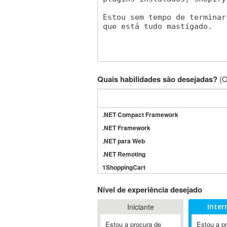
Quais habilidades são desejadas?
(O
.NET Compact Framework
.NET Framework
.NET para Web
.NET Remoting
1ShoppingCart
3DS Max
Nível de experiência desejado
3GSM
Iniciante
Inter
4D Dimension
802.11
Estou a procura de
Estou a p