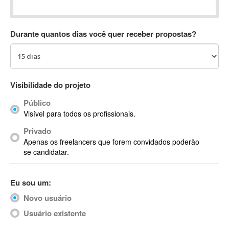
Absynth
AC Drives
Durante quantos dias você quer receber propostas?
AC3
ACARS
AccountMate
ACDSee
Visibilidade do projeto
ACID Pro
Público
ACPI
Visível para todos os profissionais.
Acrobat
Acrobat X
Privado
Apenas os freelancers que forem convidados poderão
Acronis
se candidatar.
ACT
Actian
Eu sou um:
Actimize
ActionScript
Novo usuário
ActionScript 3
Usuário existente
Active Directory