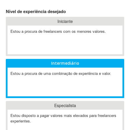
4D Dimension
Nível de experiência desejado
802.11
Iniciante
A&P
A-GPS
Estou a procura de freelancers com os menores valores.
A2Billing
AAUS Scientific Diver
Ab Initio
ABAP
Intermediário
Abaqus
Estou a procura de uma combinação de experiência e valor.
ABBYY FineReader
ABIS
AbleCommerce
Ableton
Especialista
Ableton Live
Ableton Push
Estou disposto a pagar valores mais elevados para freelancers
Abstract
experientes.
Abstract Window Toolkit (AWT)