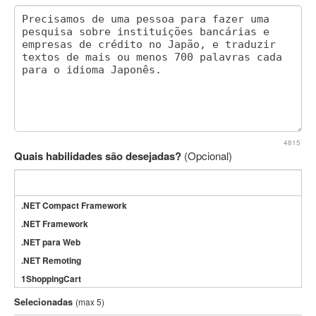
4815
Quais habilidades são desejadas?
(Opcional)
.NET Compact Framework
.NET Framework
.NET para Web
.NET Remoting
1ShoppingCart
3DS Max
Selecionadas
(max 5)
3GSM