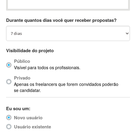
Absynth
AC Drives
Durante quantos dias você quer receber propostas?
AC3
ACARS
AccountMate
ACDSee
Visibilidade do projeto
ACID Pro
Público
ACPI
Visível para todos os profissionais.
Acrobat
Acrobat X
Privado
Apenas os freelancers que forem convidados poderão
Acronis
se candidatar.
ACT
Actian
Eu sou um:
Actimize
ActionScript
Novo usuário
ActionScript 3
Usuário existente
Active Directory