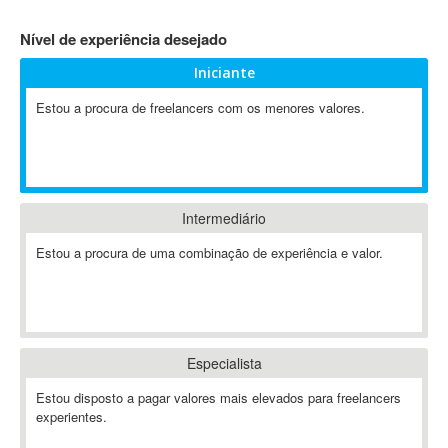
4D Dimension
Nível de experiência desejado
802.11
Iniciante
A&P
A-GPS
Estou a procura de freelancers com os menores valores.
A2Billing
AAUS Scientific Diver
Ab Initio
ABAP
Intermediário
Abaqus
Estou a procura de uma combinação de experiência e valor.
ABBYY FineReader
ABIS
AbleCommerce
Ableton
Especialista
Ableton Live
Ableton Push
Estou disposto a pagar valores mais elevados para freelancers
Abstract
experientes.
Abstract Window Toolkit (AWT)