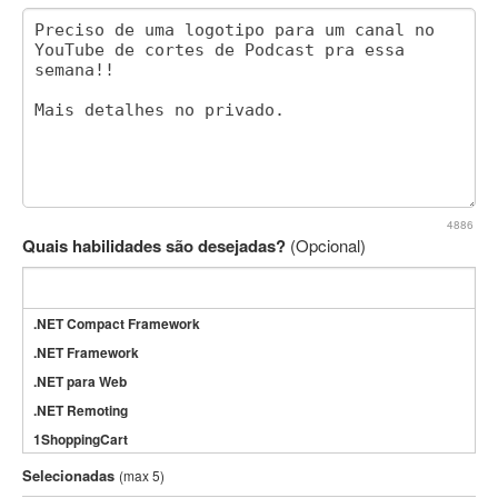
4886
Quais habilidades são desejadas?
(Opcional)
.NET Compact Framework
.NET Framework
.NET para Web
.NET Remoting
1ShoppingCart
3DS Max
Selecionadas
(max 5)
3GSM