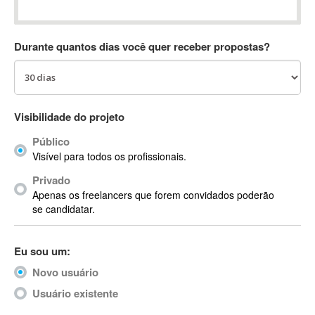
Absynth
AC Drives
Durante quantos dias você quer receber propostas?
AC3
ACARS
AccountMate
ACDSee
Visibilidade do projeto
ACID Pro
Público
ACPI
Visível para todos os profissionais.
Acrobat
Acrobat X
Privado
Apenas os freelancers que forem convidados poderão
Acronis
se candidatar.
ACT
Actian
Eu sou um:
Actimize
ActionScript
Novo usuário
ActionScript 3
Usuário existente
Active Directory