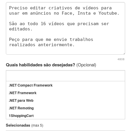
4808
Quais habilidades são desejadas?
(Opcional)
.NET Compact Framework
.NET Framework
.NET para Web
.NET Remoting
1ShoppingCart
3DS Max
Selecionadas
(max 5)
3GSM