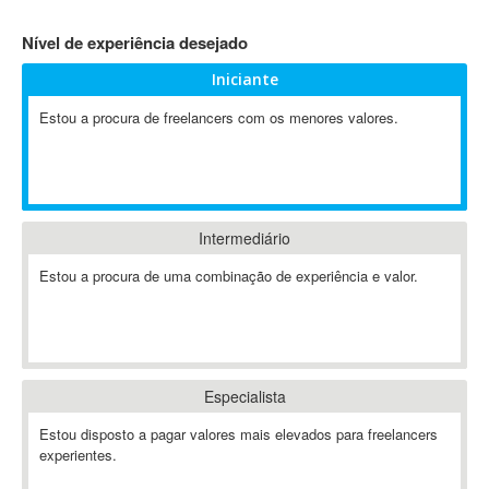
4D Dimension
Nível de experiência desejado
802.11
Iniciante
A&P
A-GPS
Estou a procura de freelancers com os menores valores.
A2Billing
AAUS Scientific Diver
Ab Initio
ABAP
Intermediário
Abaqus
Estou a procura de uma combinação de experiência e valor.
ABBYY FineReader
ABIS
AbleCommerce
Ableton
Especialista
Ableton Live
Ableton Push
Estou disposto a pagar valores mais elevados para freelancers
Abstract
experientes.
Abstract Window Toolkit (AWT)