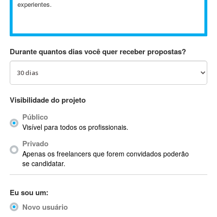
experientes.
AC Drives
AC3
ACARS
AccountMate
Durante quantos dias você quer receber propostas?
ACDSee
ACID Pro
ACPI
Acrobat
Visibilidade do projeto
Acrobat X
Público
Acronis
Visível para todos os profissionais.
ACT
Privado
Actian
Apenas os freelancers que forem convidados poderão
Actimize
se candidatar.
ActionScript
ActionScript 3
Eu sou um:
Active Directory
Novo usuário
ActiveCollab