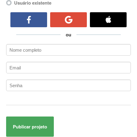
Usuário existente
ActiveX
ActiveX Data Objects (ADO)
Ada
Adianti Framework
ou
ADK
Administração
Administração Acadêmica
Administração de Artistas e Repertórios
Administração de Banco de Dados
Administração de Redes
Administração PostgreSQL
Administrador de Sistemas
ADO.NET
ADO.NET Entity Framework
Adobe After Effects
Adobe AIR
Publicar projeto
Adobe Audition