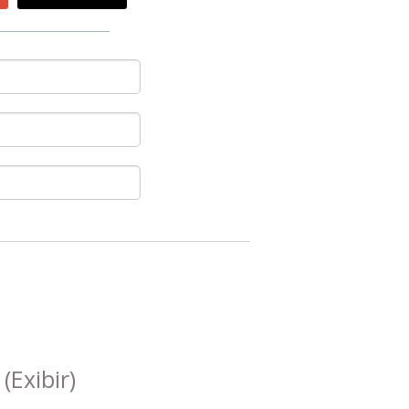
s
(Exibir)