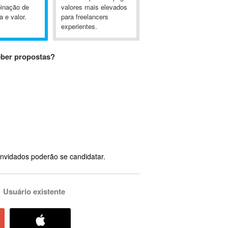
inação de
valores mais elevados
a e valor.
para freelancers
experientes.
eber propostas?
nvidados poderão se candidatar.
Usuário existente