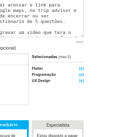
4600
pcional)
Selecionadas
(max 5)
Flutter
[x]
Programação
[x]
UX Design
[x]
mediário
Especialista
rocura de
Estou disposto a pagar