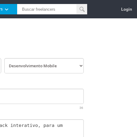
Login
rs
36