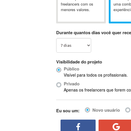
A&P
freelancers com os
uma comb
menores valores.
experiênci
A-GPS
A2Billing
AAUS Scientific Diver
Durante quantos dias você quer rec
Ab Initio
ABAP
Abaqus
ABBYY FineReader
Visibilidade do projeto
ABIS
Público
AbleCommerce
Visível para todos os profissionais.
Ableton
Privado
Ableton Live
Apenas os freelancers que forem co
Ableton Push
Abstract
Novo usuário
Eu sou um:
Abstract Window Toolkit (AWT)
Absynth
AC Drives