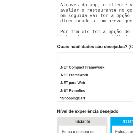
Quais habilidades são desejadas?
(O
.NET Compact Framework
.NET Framework
.NET para Web
.NET Remoting
1ShoppingCart
3DS Max
Nível de experiência desejado
3GSM
Iniciante
Inter
4D Dimension
802.11
Estou a procura de
Estou a p