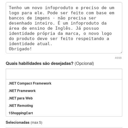
4698
Quais habilidades são desejadas?
(Opcional)
.NET Compact Framework
.NET Framework
.NET para Web
.NET Remoting
1ShoppingCart
3DS Max
Selecionadas
(max 5)
3GSM