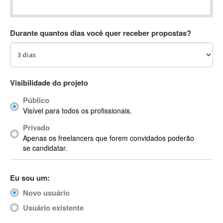
Absynth
AC Drives
Durante quantos dias você quer receber propostas?
AC3
ACARS
AccountMate
ACDSee
Visibilidade do projeto
ACID Pro
Público
ACPI
Visível para todos os profissionais.
Acrobat
Acrobat X
Privado
Apenas os freelancers que forem convidados poderão
Acronis
se candidatar.
ACT
Actian
Eu sou um:
Actimize
ActionScript
Novo usuário
ActionScript 3
Usuário existente
Active Directory