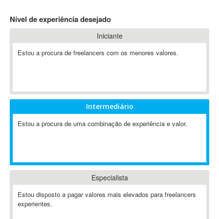
4D Dimension
Nível de experiência desejado
802.11
Iniciante
A&P
A-GPS
Estou a procura de freelancers com os menores valores.
A2Billing
AAUS Scientific Diver
Ab Initio
ABAP
Intermediário
Abaqus
Estou a procura de uma combinação de experiência e valor.
ABBYY FineReader
ABIS
AbleCommerce
Ableton
Especialista
Ableton Live
Ableton Push
Estou disposto a pagar valores mais elevados para freelancers
Abstract
experientes.
Abstract Window Toolkit (AWT)