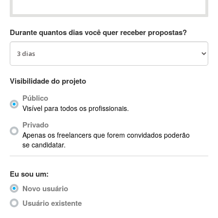
Absynth
AC Drives
Durante quantos dias você quer receber propostas?
AC3
ACARS
AccountMate
ACDSee
Visibilidade do projeto
ACID Pro
Público
ACPI
Visível para todos os profissionais.
Acrobat
Acrobat X
Privado
Apenas os freelancers que forem convidados poderão
Acronis
se candidatar.
ACT
Actian
Eu sou um:
Actimize
ActionScript
Novo usuário
ActionScript 3
Usuário existente
Active Directory