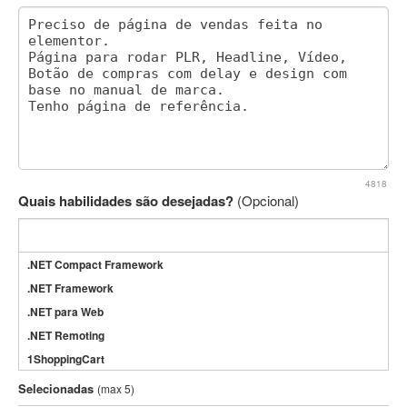
4818
Quais habilidades são desejadas?
(Opcional)
.NET Compact Framework
.NET Framework
.NET para Web
.NET Remoting
1ShoppingCart
3DS Max
Selecionadas
(max 5)
3GSM