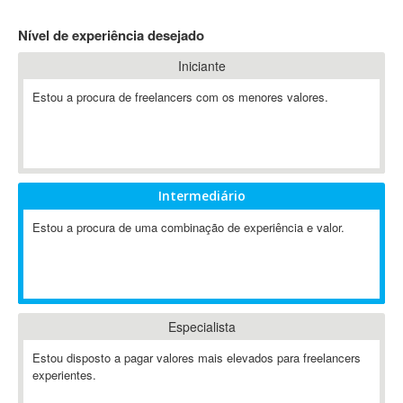
4D Dimension
Nível de experiência desejado
802.11
Iniciante
A&P
A-GPS
Estou a procura de freelancers com os menores valores.
A2Billing
AAUS Scientific Diver
Ab Initio
ABAP
Intermediário
Abaqus
Estou a procura de uma combinação de experiência e valor.
ABBYY FineReader
ABIS
AbleCommerce
Ableton
Especialista
Ableton Live
Ableton Push
Estou disposto a pagar valores mais elevados para freelancers
Abstract
experientes.
Abstract Window Toolkit (AWT)