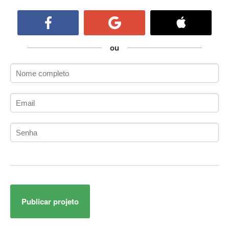
ActiveCollab
ActiveX
ActiveX Data Objects (ADO)
Ada
ou
Adianti Framework
ADK
Administração
Administração Acadêmica
Administração de Artistas e Repertórios
Administração de Banco de Dados
Administração de Redes
Administração PostgreSQL
Administrador de Sistemas
ADO.NET
ADO.NET Entity Framework
Publicar projeto
Adobe After Effects
Adobe AIR