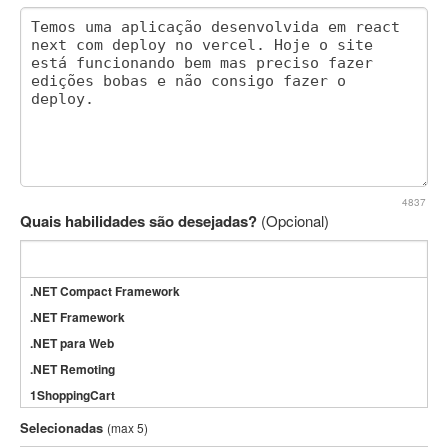
4837
Quais habilidades são desejadas?
(Opcional)
.NET Compact Framework
.NET Framework
.NET para Web
.NET Remoting
1ShoppingCart
3DS Max
Selecionadas
(max 5)
3GSM