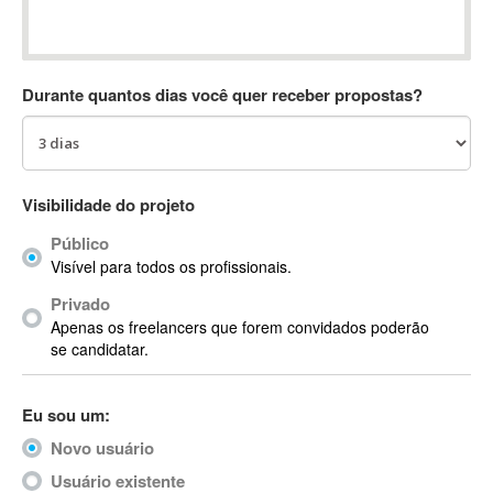
Absynth
AC Drives
AC3
Durante quantos dias você quer receber propostas?
ACARS
AccountMate
ACDSee
ACID Pro
Visibilidade do projeto
ACPI
Público
Acrobat
Visível para todos os profissionais.
Acrobat X
Privado
Acronis
Apenas os freelancers que forem convidados poderão
ACT
se candidatar.
Actian
Actimize
Eu sou um:
ActionScript
Novo usuário
ActionScript 3
Active Directory
Usuário existente