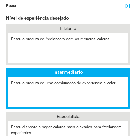
React
[x]
4D Dimension
802.11
Nível de experiência desejado
A&P
Iniciante
A-GPS
Estou a procura de freelancers com os menores valores.
A2Billing
AAUS Scientific Diver
Ab Initio
ABAP
Abaqus
Intermediário
ABBYY FineReader
Estou a procura de uma combinação de experiência e valor.
ABIS
AbleCommerce
Ableton
Ableton Live
Especialista
Ableton Push
Abstract
Estou disposto a pagar valores mais elevados para freelancers
experientes.
Abstract Window Toolkit (AWT)