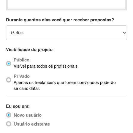
Absynth
AC Drives
Durante quantos dias você quer receber propostas?
AC3
ACARS
AccountMate
ACDSee
Visibilidade do projeto
ACID Pro
Público
ACPI
Visível para todos os profissionais.
Acrobat
Acrobat X
Privado
Apenas os freelancers que forem convidados poderão
Acronis
se candidatar.
ACT
Actian
Eu sou um:
Actimize
ActionScript
Novo usuário
ActionScript 3
Usuário existente
Active Directory