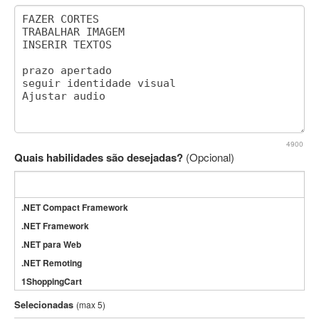
4900
Quais habilidades são desejadas?
(Opcional)
.NET Compact Framework
.NET Framework
.NET para Web
.NET Remoting
1ShoppingCart
3DS Max
Selecionadas
(max 5)
3GSM