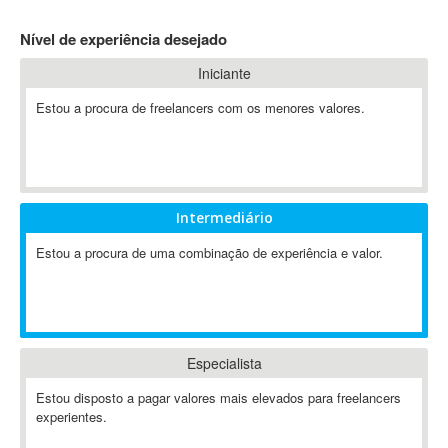
4D Dimension
Nível de experiência desejado
802.11
Iniciante
A&P
A-GPS
Estou a procura de freelancers com os menores valores.
A2Billing
AAUS Scientific Diver
Ab Initio
ABAP
Intermediário
Abaqus
Estou a procura de uma combinação de experiência e valor.
ABBYY FineReader
ABIS
AbleCommerce
Ableton
Especialista
Ableton Live
Ableton Push
Estou disposto a pagar valores mais elevados para freelancers
Abstract
experientes.
Abstract Window Toolkit (AWT)