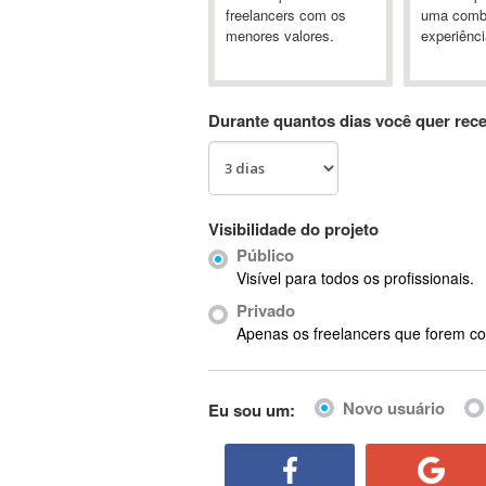
A&P
freelancers com os
uma comb
menores valores.
experiênci
A-GPS
A2Billing
AAUS Scientific Diver
Durante quantos dias você quer rec
Ab Initio
ABAP
Abaqus
ABBYY FineReader
Visibilidade do projeto
ABIS
Público
AbleCommerce
Visível para todos os profissionais.
Ableton
Privado
Ableton Live
Apenas os freelancers que forem co
Ableton Push
Abstract
Novo usuário
Eu sou um:
Abstract Window Toolkit (AWT)
Absynth
AC Drives