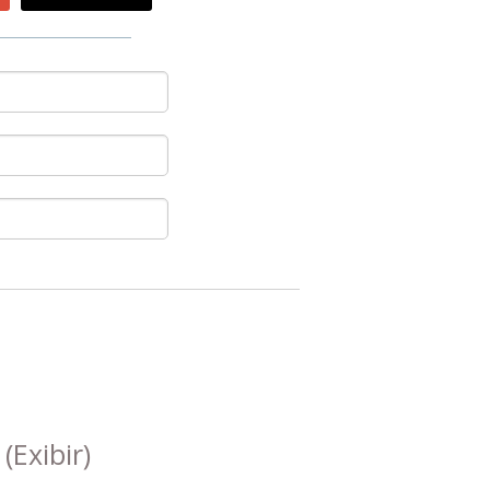
s
(Exibir)