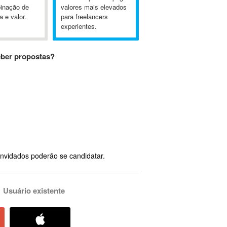
inação de
valores mais elevados
a e valor.
para freelancers
experientes.
eber propostas?
nvidados poderão se candidatar.
Usuário existente