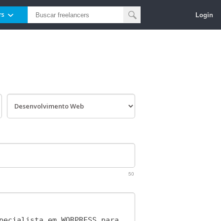
Login
rs
50