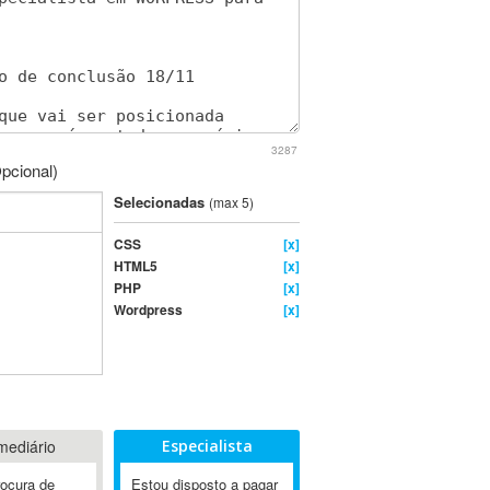
3287
pcional)
Selecionadas
(max 5)
CSS
[x]
HTML5
[x]
PHP
[x]
Wordpress
[x]
mediário
Especialista
rocura de
Estou disposto a pagar