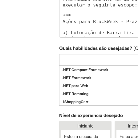
Quais habilidades são desejadas?
(O
.NET Compact Framework
.NET Framework
.NET para Web
.NET Remoting
1ShoppingCart
3DS Max
Nível de experiência desejado
3GSM
Iniciante
Inter
4D Dimension
802.11
Estou a procura de
Estou a p