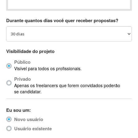
Absynth
AC Drives
Durante quantos dias você quer receber propostas?
AC3
ACARS
AccountMate
ACDSee
Visibilidade do projeto
ACID Pro
Público
ACPI
Visível para todos os profissionais.
Acrobat
Acrobat X
Privado
Apenas os freelancers que forem convidados poderão
Acronis
se candidatar.
ACT
Actian
Eu sou um:
Actimize
ActionScript
Novo usuário
ActionScript 3
Usuário existente
Active Directory