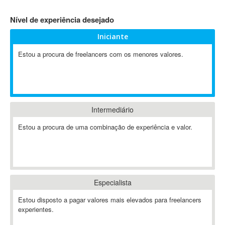
4D Dimension
Nível de experiência desejado
802.11
Iniciante
A&P
A-GPS
Estou a procura de freelancers com os menores valores.
A2Billing
AAUS Scientific Diver
Ab Initio
ABAP
Intermediário
Abaqus
Estou a procura de uma combinação de experiência e valor.
ABBYY FineReader
ABIS
AbleCommerce
Ableton
Especialista
Ableton Live
Ableton Push
Estou disposto a pagar valores mais elevados para freelancers
Abstract
experientes.
Abstract Window Toolkit (AWT)