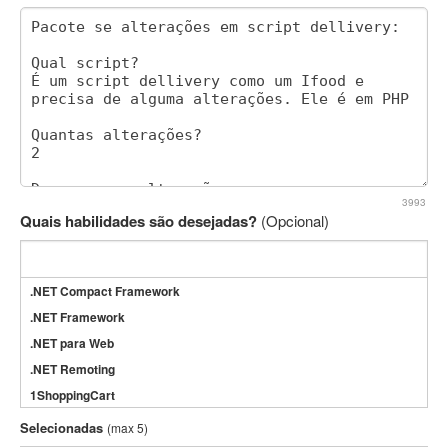
3993
Quais habilidades são desejadas?
(Opcional)
.NET Compact Framework
.NET Framework
.NET para Web
.NET Remoting
1ShoppingCart
3DS Max
Selecionadas
(max 5)
3GSM