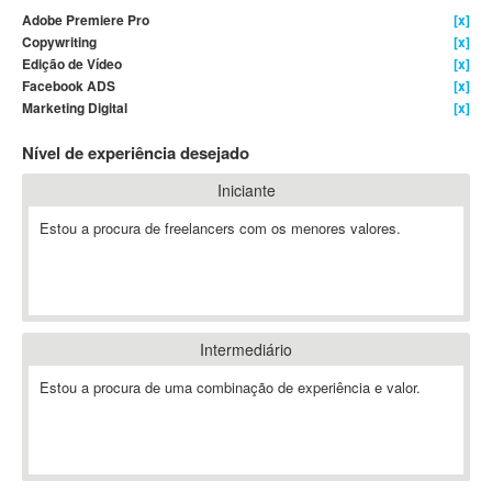
Adobe Premiere Pro
[x]
4D Dimension
Copywriting
[x]
802.11
Edição de Vídeo
[x]
A&P
Facebook ADS
[x]
Marketing Digital
[x]
A-GPS
A2Billing
Nível de experiência desejado
AAUS Scientific Diver
Iniciante
Ab Initio
ABAP
Estou a procura de freelancers com os menores valores.
Abaqus
ABBYY FineReader
ABIS
AbleCommerce
Intermediário
Ableton
Estou a procura de uma combinação de experiência e valor.
Ableton Live
Ableton Push
Abstract
Abstract Window Toolkit (AWT)