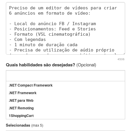
4506
Quais habilidades são desejadas?
(Opcional)
.NET Compact Framework
.NET Framework
.NET para Web
.NET Remoting
1ShoppingCart
3DS Max
Selecionadas
(max 5)
3GSM