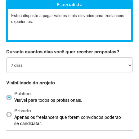
Especialista
Absynth
AC Drives
Estou disposto a pagar valores mais elevados para freelancers
experientes.
AC3
ACARS
AccountMate
ACDSee
Durante quantos dias você quer receber propostas?
ACID Pro
ACPI
Acrobat
Acrobat X
Visibilidade do projeto
Acronis
Público
ACT
Visível para todos os profissionais.
Actian
Privado
Actimize
Apenas os freelancers que forem convidados poderão
ActionScript
se candidatar.
ActionScript 3
Active Directory