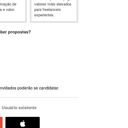
inação de
valores mais elevados
a e valor.
para freelancers
experientes.
eber propostas?
nvidados poderão se candidatar.
Usuário existente