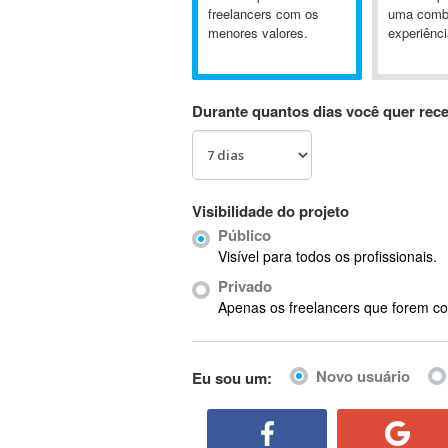
A&P
freelancers com os
uma comb
menores valores.
experiênci
A-GPS
A2Billing
AAUS Scientific Diver
Durante quantos dias você quer rec
Ab Initio
ABAP
Abaqus
ABBYY FineReader
Visibilidade do projeto
ABIS
Público
AbleCommerce
Visível para todos os profissionais.
Ableton
Privado
Ableton Live
Apenas os freelancers que forem co
Ableton Push
Abstract
Novo usuário
Eu sou um:
Abstract Window Toolkit (AWT)
Absynth
AC Drives