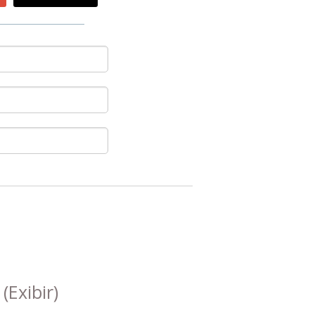
s
(Exibir)