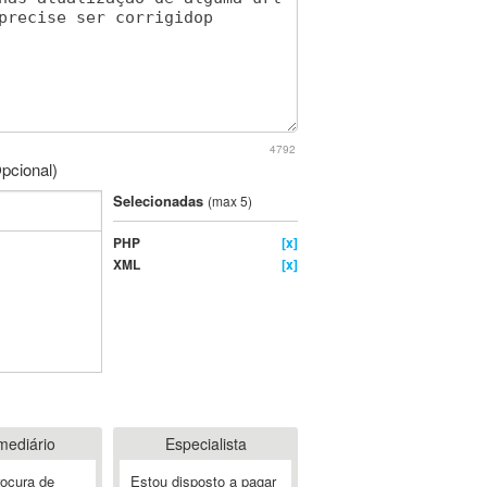
4792
pcional)
Selecionadas
(max 5)
PHP
[x]
XML
[x]
mediário
Especialista
rocura de
Estou disposto a pagar