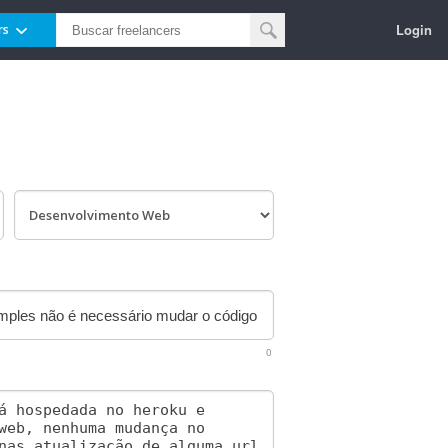
Login
rs
0