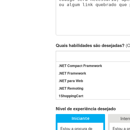
Quais habilidades são desejadas?
(O
.NET Compact Framework
.NET Framework
.NET para Web
.NET Remoting
1ShoppingCart
3DS Max
Nível de experiência desejado
3GSM
Iniciante
Inter
4D Dimension
802.11
Estou a procura de
Estou a p