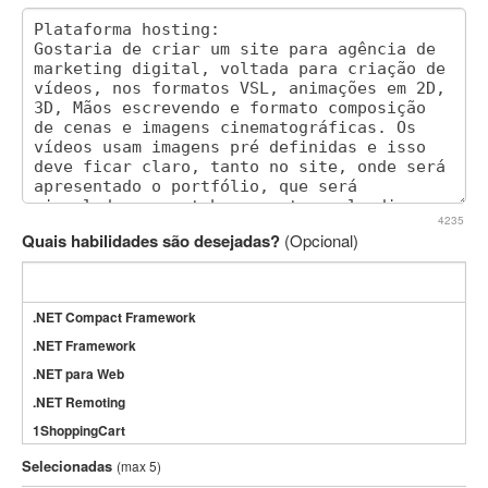
4235
Quais habilidades são desejadas?
(Opcional)
.NET Compact Framework
.NET Framework
.NET para Web
.NET Remoting
1ShoppingCart
3DS Max
Selecionadas
(max 5)
3GSM