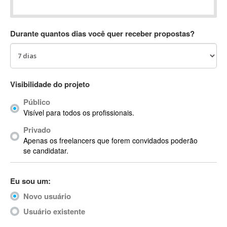
Absynth
AC Drives
Durante quantos dias você quer receber propostas?
AC3
ACARS
AccountMate
ACDSee
Visibilidade do projeto
ACID Pro
Público
ACPI
Visível para todos os profissionais.
Acrobat
Acrobat X
Privado
Apenas os freelancers que forem convidados poderão
Acronis
se candidatar.
ACT
Actian
Eu sou um:
Actimize
ActionScript
Novo usuário
ActionScript 3
Usuário existente
Active Directory