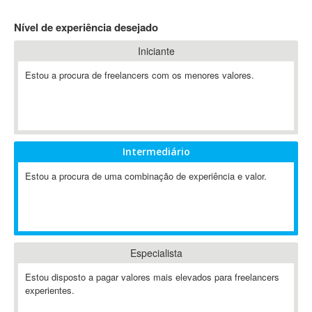
4D Dimension
Nível de experiência desejado
802.11
Iniciante
A&P
A-GPS
Estou a procura de freelancers com os menores valores.
A2Billing
AAUS Scientific Diver
Ab Initio
ABAP
Intermediário
Abaqus
Estou a procura de uma combinação de experiência e valor.
ABBYY FineReader
ABIS
AbleCommerce
Ableton
Especialista
Ableton Live
Ableton Push
Estou disposto a pagar valores mais elevados para freelancers
Abstract
experientes.
Abstract Window Toolkit (AWT)