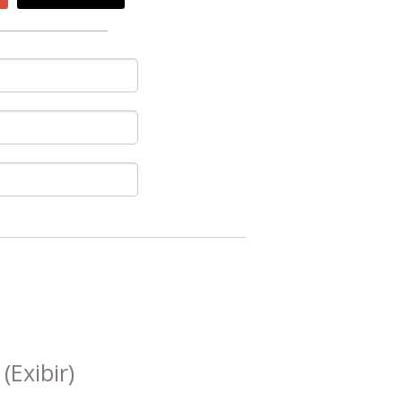
s
(Exibir)