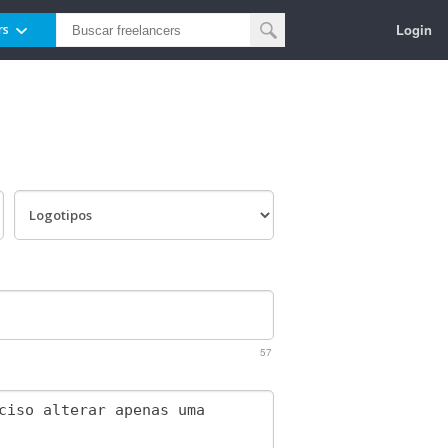
Login
rs
57