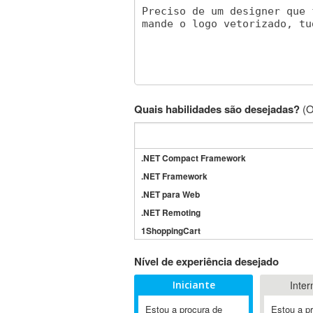
Quais habilidades são desejadas?
(O
.NET Compact Framework
.NET Framework
.NET para Web
.NET Remoting
1ShoppingCart
3DS Max
Nível de experiência desejado
3GSM
Iniciante
Inter
4D Dimension
802.11
Estou a procura de
Estou a p