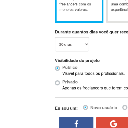
A&P
freelancers com os
uma comb
menores valores.
experiênci
A-GPS
A2Billing
AAUS Scientific Diver
Durante quantos dias você quer rec
Ab Initio
ABAP
Abaqus
ABBYY FineReader
Visibilidade do projeto
ABIS
Público
AbleCommerce
Visível para todos os profissionais.
Ableton
Privado
Ableton Live
Apenas os freelancers que forem co
Ableton Push
Abstract
Novo usuário
Eu sou um:
Abstract Window Toolkit (AWT)
Absynth
AC Drives