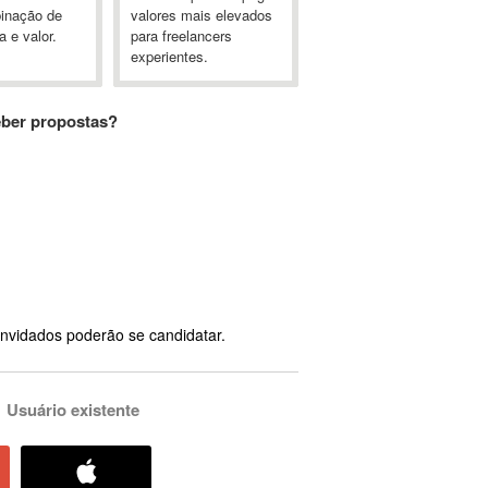
inação de
valores mais elevados
a e valor.
para freelancers
experientes.
eber propostas?
nvidados poderão se candidatar.
Usuário existente