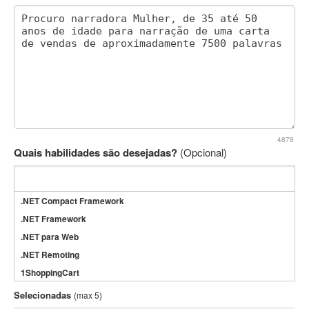
4878
Quais habilidades são desejadas?
(Opcional)
.NET Compact Framework
.NET Framework
.NET para Web
.NET Remoting
1ShoppingCart
3DS Max
Selecionadas
(max 5)
3GSM