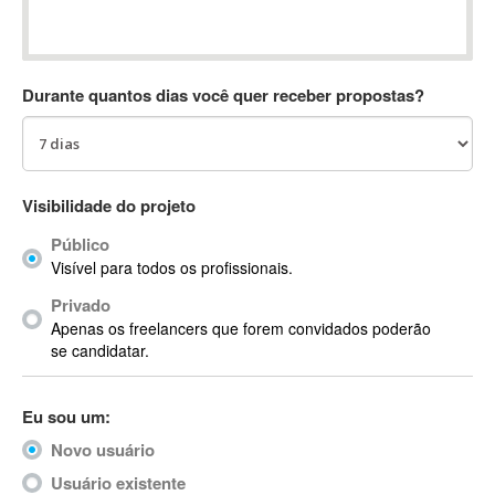
Absynth
AC Drives
AC3
Durante quantos dias você quer receber propostas?
ACARS
AccountMate
ACDSee
ACID Pro
Visibilidade do projeto
ACPI
Público
Acrobat
Visível para todos os profissionais.
Acrobat X
Privado
Acronis
Apenas os freelancers que forem convidados poderão
ACT
se candidatar.
Actian
Actimize
Eu sou um:
ActionScript
Novo usuário
ActionScript 3
Active Directory
Usuário existente