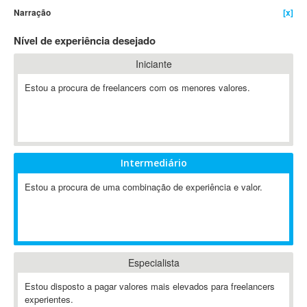
Narração
[x]
4D Dimension
802.11
Nível de experiência desejado
A&P
Iniciante
A-GPS
Estou a procura de freelancers com os menores valores.
A2Billing
AAUS Scientific Diver
Ab Initio
ABAP
Abaqus
Intermediário
ABBYY FineReader
Estou a procura de uma combinação de experiência e valor.
ABIS
AbleCommerce
Ableton
Ableton Live
Especialista
Ableton Push
Abstract
Estou disposto a pagar valores mais elevados para freelancers
experientes.
Abstract Window Toolkit (AWT)