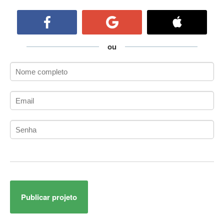
ActiveCollab
ActiveX
ActiveX Data Objects (ADO)
Ada
ou
Adianti Framework
ADK
Administração
Administração Acadêmica
Administração de Artistas e Repertórios
Administração de Banco de Dados
Administração de Redes
Administração PostgreSQL
Administrador de Sistemas
ADO.NET
ADO.NET Entity Framework
Publicar projeto
Adobe After Effects
Adobe AIR