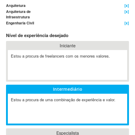
Arquitetura
[x]
4D Dimension
Arquitetura de
[x]
802.11
Infraestrutura
Engenharia Civil
[x]
A&P
A-GPS
Nível de experiência desejado
A2Billing
Iniciante
AAUS Scientific Diver
Ab Initio
Estou a procura de freelancers com os menores valores.
ABAP
Abaqus
ABBYY FineReader
ABIS
Intermediário
AbleCommerce
Estou a procura de uma combinação de experiência e valor.
Ableton
Ableton Live
Ableton Push
Abstract
Especialista
Abstract Window Toolkit (AWT)