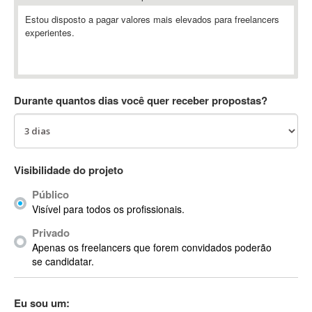
Absynth
Estou disposto a pagar valores mais elevados para freelancers
AC Drives
experientes.
AC3
ACARS
AccountMate
Durante quantos dias você quer receber propostas?
ACDSee
ACID Pro
ACPI
Acrobat
Visibilidade do projeto
Acrobat X
Público
Acronis
Visível para todos os profissionais.
ACT
Actian
Privado
Apenas os freelancers que forem convidados poderão
Actimize
se candidatar.
ActionScript
ActionScript 3
Eu sou um:
Active Directory