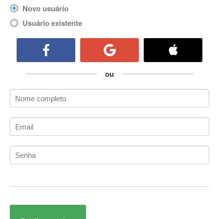
ActiveCollab
Novo usuário
ActiveX
Usuário existente
ActiveX Data Objects (ADO)
Ada
Adianti Framework
ADK
ou
Administração
Administração Acadêmica
Administração de Artistas e Repertórios
Administração de Banco de Dados
Administração de Redes
Administração PostgreSQL
Administrador de Sistemas
ADO.NET
ADO.NET Entity Framework
Adobe After Effects
Adobe AIR