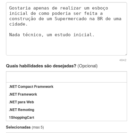
4842
Quais habilidades são desejadas?
(Opcional)
.NET Compact Framework
.NET Framework
.NET para Web
.NET Remoting
1ShoppingCart
3DS Max
Selecionadas
(max 5)
3GSM