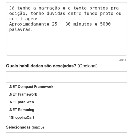
4854
Quais habilidades são desejadas?
(Opcional)
.NET Compact Framework
.NET Framework
.NET para Web
.NET Remoting
1ShoppingCart
3DS Max
Selecionadas
(max 5)
3GSM