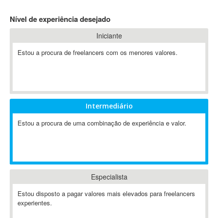
4D Dimension
Nível de experiência desejado
802.11
Iniciante
A&P
A-GPS
Estou a procura de freelancers com os menores valores.
A2Billing
AAUS Scientific Diver
Ab Initio
ABAP
Intermediário
Abaqus
Estou a procura de uma combinação de experiência e valor.
ABBYY FineReader
ABIS
AbleCommerce
Ableton
Especialista
Ableton Live
Ableton Push
Estou disposto a pagar valores mais elevados para freelancers
Abstract
experientes.
Abstract Window Toolkit (AWT)