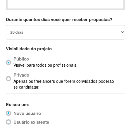
Absynth
AC Drives
Durante quantos dias você quer receber propostas?
AC3
ACARS
AccountMate
ACDSee
Visibilidade do projeto
ACID Pro
Público
ACPI
Visível para todos os profissionais.
Acrobat
Acrobat X
Privado
Apenas os freelancers que forem convidados poderão
Acronis
se candidatar.
ACT
Actian
Eu sou um:
Actimize
ActionScript
Novo usuário
ActionScript 3
Usuário existente
Active Directory