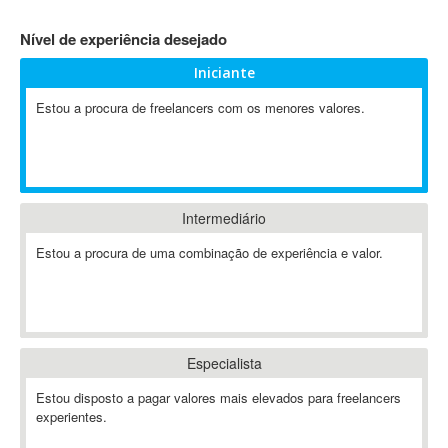
4D Dimension
Nível de experiência desejado
802.11
Iniciante
A&P
A-GPS
Estou a procura de freelancers com os menores valores.
A2Billing
AAUS Scientific Diver
Ab Initio
ABAP
Intermediário
Abaqus
Estou a procura de uma combinação de experiência e valor.
ABBYY FineReader
ABIS
AbleCommerce
Ableton
Especialista
Ableton Live
Ableton Push
Estou disposto a pagar valores mais elevados para freelancers
Abstract
experientes.
Abstract Window Toolkit (AWT)