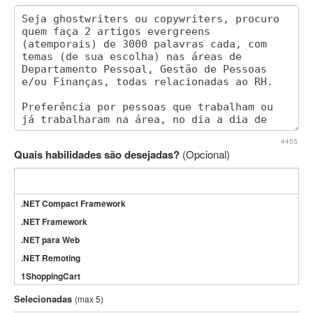
4455
Quais habilidades são desejadas?
(Opcional)
.NET Compact Framework
.NET Framework
.NET para Web
.NET Remoting
1ShoppingCart
3DS Max
Selecionadas
(max 5)
3GSM