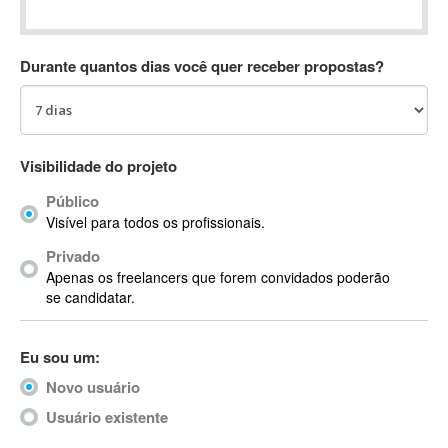
Absynth
AC Drives
Durante quantos dias você quer receber propostas?
AC3
ACARS
AccountMate
ACDSee
Visibilidade do projeto
ACID Pro
Público
ACPI
Visível para todos os profissionais.
Acrobat
Acrobat X
Privado
Apenas os freelancers que forem convidados poderão
Acronis
se candidatar.
ACT
Actian
Eu sou um:
Actimize
ActionScript
Novo usuário
ActionScript 3
Usuário existente
Active Directory