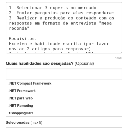
4558
Quais habilidades são desejadas?
(Opcional)
.NET Compact Framework
.NET Framework
.NET para Web
.NET Remoting
1ShoppingCart
3DS Max
Selecionadas
(max 5)
3GSM