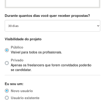
Absynth
AC Drives
Durante quantos dias você quer receber propostas?
AC3
ACARS
AccountMate
ACDSee
Visibilidade do projeto
ACID Pro
Público
ACPI
Visível para todos os profissionais.
Acrobat
Acrobat X
Privado
Apenas os freelancers que forem convidados poderão
Acronis
se candidatar.
ACT
Actian
Eu sou um:
Actimize
ActionScript
Novo usuário
ActionScript 3
Usuário existente
Active Directory