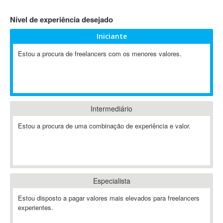
4D Dimension
Nível de experiência desejado
802.11
Iniciante
A&P
A-GPS
Estou a procura de freelancers com os menores valores.
A2Billing
AAUS Scientific Diver
Ab Initio
ABAP
Intermediário
Abaqus
Estou a procura de uma combinação de experiência e valor.
ABBYY FineReader
ABIS
AbleCommerce
Ableton
Especialista
Ableton Live
Ableton Push
Estou disposto a pagar valores mais elevados para freelancers
Abstract
experientes.
Abstract Window Toolkit (AWT)