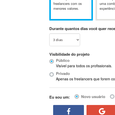
A&P
freelancers com os
uma comb
menores valores.
experiênci
A-GPS
A2Billing
AAUS Scientific Diver
Durante quantos dias você quer rec
Ab Initio
ABAP
Abaqus
ABBYY FineReader
Visibilidade do projeto
ABIS
Público
AbleCommerce
Visível para todos os profissionais.
Ableton
Privado
Ableton Live
Apenas os freelancers que forem co
Ableton Push
Abstract
Novo usuário
Eu sou um:
Abstract Window Toolkit (AWT)
Absynth
AC Drives