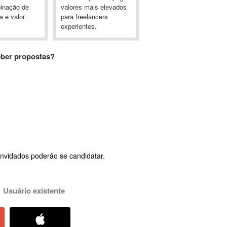
inação de
valores mais elevados
a e valor.
para freelancers
experientes.
eber propostas?
nvidados poderão se candidatar.
Usuário existente