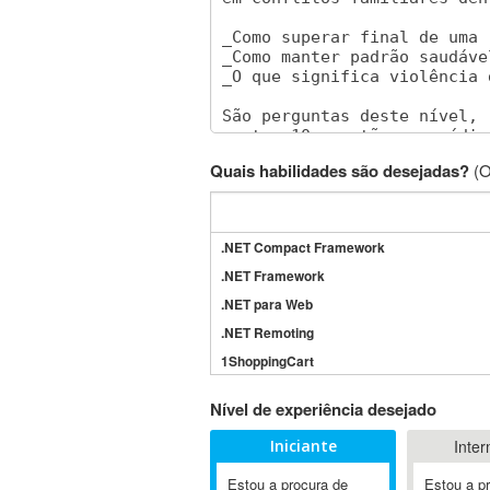
Quais habilidades são desejadas?
(O
.NET Compact Framework
.NET Framework
.NET para Web
.NET Remoting
1ShoppingCart
3DS Max
Nível de experiência desejado
3GSM
Iniciante
Inter
4D Dimension
802.11
Estou a procura de
Estou a p