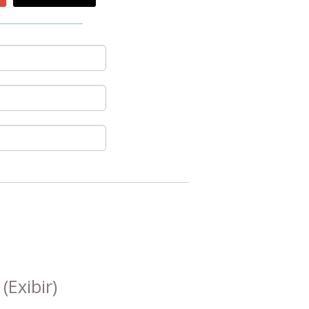
s
(Exibir)