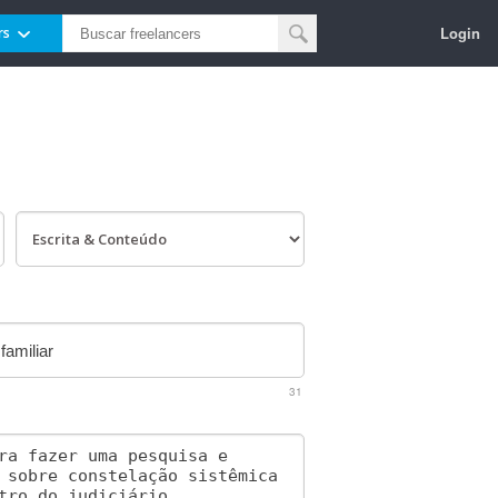
Login
rs
31