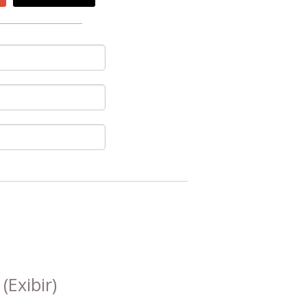
s
(Exibir)