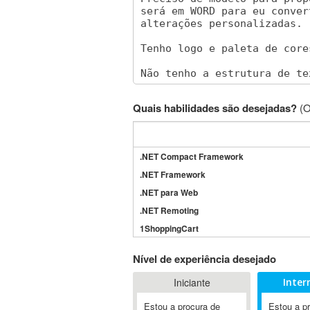
Quais habilidades são desejadas?
(O
.NET Compact Framework
.NET Framework
.NET para Web
.NET Remoting
1ShoppingCart
3DS Max
Nível de experiência desejado
3GSM
Iniciante
Inter
4D Dimension
802.11
Estou a procura de
Estou a p