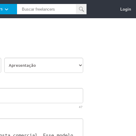
Login
rs
47