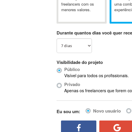
A&P
freelancers com os
uma comb
menores valores.
experiênci
A-GPS
A2Billing
AAUS Scientific Diver
Durante quantos dias você quer rec
Ab Initio
ABAP
Abaqus
ABBYY FineReader
Visibilidade do projeto
ABIS
Público
AbleCommerce
Visível para todos os profissionais.
Ableton
Privado
Ableton Live
Apenas os freelancers que forem co
Ableton Push
Abstract
Novo usuário
Eu sou um:
Abstract Window Toolkit (AWT)
Absynth
AC Drives