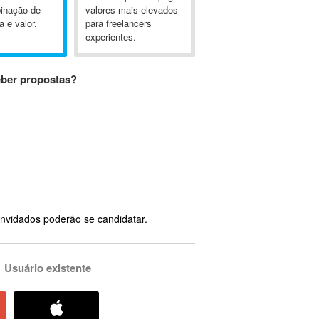
inação de
valores mais elevados
a e valor.
para freelancers
experientes.
eber propostas?
nvidados poderão se candidatar.
Usuário existente