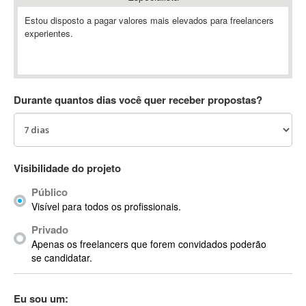
Absynth
Estou disposto a pagar valores mais elevados para freelancers
AC Drives
experientes.
AC3
ACARS
AccountMate
Durante quantos dias você quer receber propostas?
ACDSee
ACID Pro
ACPI
Acrobat
Visibilidade do projeto
Acrobat X
Acronis
Público
Visível para todos os profissionais.
ACT
Actian
Privado
Apenas os freelancers que forem convidados poderão
Actimize
se candidatar.
ActionScript
ActionScript 3
Eu sou um:
Active Directory