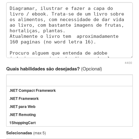
4400
Quais habilidades são desejadas?
(Opcional)
.NET Compact Framework
.NET Framework
.NET para Web
.NET Remoting
1ShoppingCart
3DS Max
Selecionadas
(max 5)
3GSM