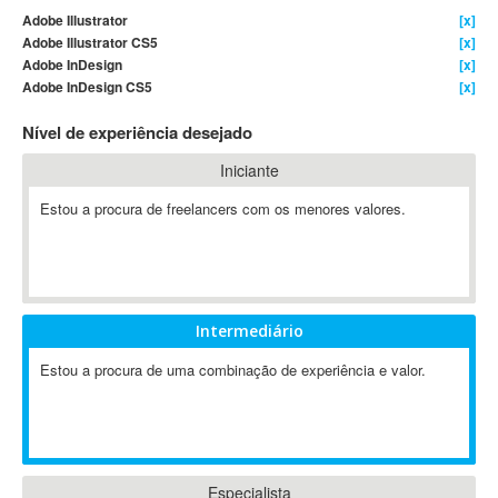
Adobe Illustrator
[x]
4D Dimension
Adobe Illustrator CS5
[x]
802.11
Adobe InDesign
[x]
A&P
Adobe InDesign CS5
[x]
A-GPS
Nível de experiência desejado
A2Billing
Iniciante
AAUS Scientific Diver
Ab Initio
Estou a procura de freelancers com os menores valores.
ABAP
Abaqus
ABBYY FineReader
ABIS
Intermediário
AbleCommerce
Estou a procura de uma combinação de experiência e valor.
Ableton
Ableton Live
Ableton Push
Abstract
Abstract Window Toolkit (AWT)
Especialista