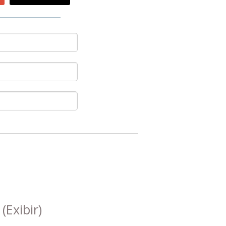
s
(Exibir)