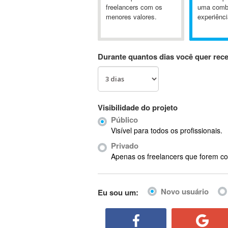
A&P
freelancers com os
uma comb
menores valores.
experiênci
A-GPS
A2Billing
AAUS Scientific Diver
Durante quantos dias você quer rec
Ab Initio
ABAP
Abaqus
ABBYY FineReader
Visibilidade do projeto
ABIS
Público
AbleCommerce
Visível para todos os profissionais.
Ableton
Privado
Ableton Live
Apenas os freelancers que forem co
Ableton Push
Abstract
Novo usuário
Eu sou um:
Abstract Window Toolkit (AWT)
Absynth
AC Drives