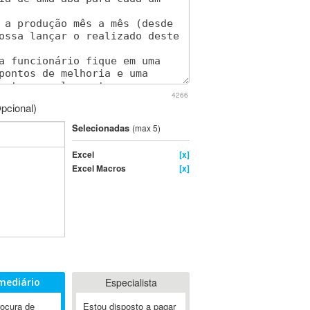
4266
pcional)
Selecionadas
(max 5)
Excel
[x]
Excel Macros
[x]
mediário
Especialista
rocura de
Estou disposto a pagar