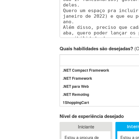
Quais habilidades são desejadas?
(O
.NET Compact Framework
.NET Framework
.NET para Web
.NET Remoting
1ShoppingCart
3DS Max
Nível de experiência desejado
3GSM
Iniciante
Inter
4D Dimension
802.11
Estou a procura de
Estou a p