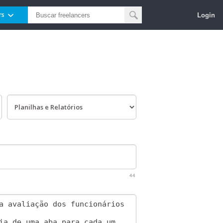
Login
rs
44