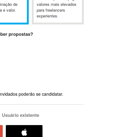
inação de
valores mais elevados
a e valor.
para freelancers
experientes.
eber propostas?
nvidados poderão se candidatar.
Usuário existente