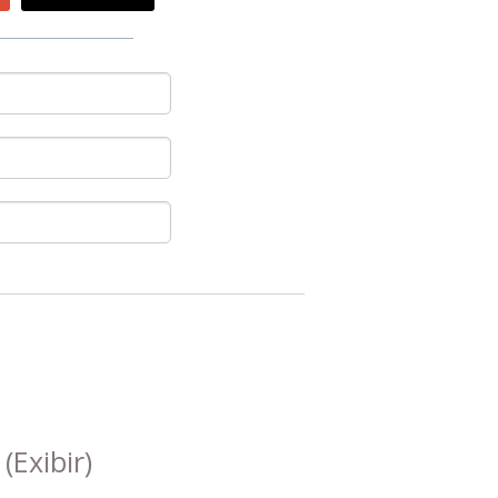
s
(Exibir)