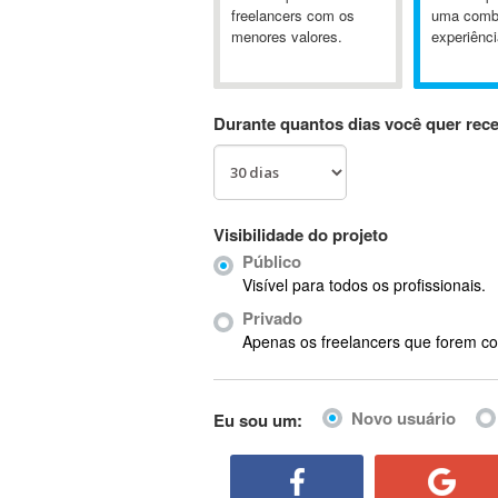
A&P
freelancers com os
uma comb
menores valores.
experiênci
A-GPS
A2Billing
AAUS Scientific Diver
Durante quantos dias você quer rec
Ab Initio
ABAP
Abaqus
ABBYY FineReader
Visibilidade do projeto
ABIS
Público
AbleCommerce
Visível para todos os profissionais.
Ableton
Privado
Ableton Live
Apenas os freelancers que forem co
Ableton Push
Abstract
Novo usuário
Eu sou um:
Abstract Window Toolkit (AWT)
Absynth
AC Drives