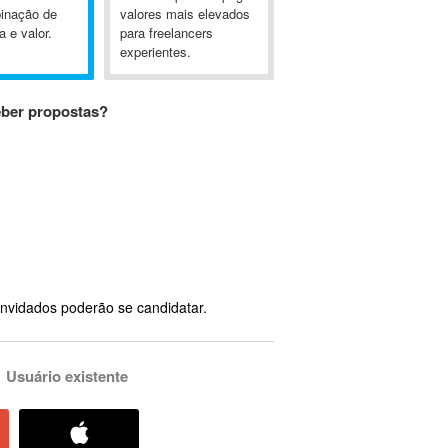
inação de
valores mais elevados
a e valor.
para freelancers
experientes.
eber propostas?
nvidados poderão se candidatar.
Usuário existente