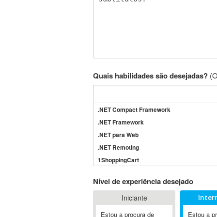
Quais habilidades são desejadas?
(O
.NET Compact Framework
.NET Framework
.NET para Web
.NET Remoting
1ShoppingCart
3DS Max
Nível de experiência desejado
3GSM
Iniciante
Inter
4D Dimension
802.11
Estou a procura de
Estou a p