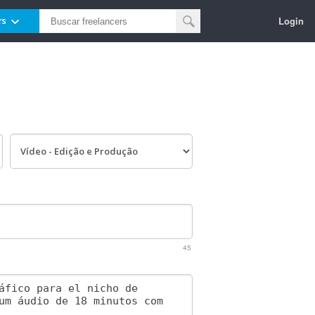
Login
rs
45