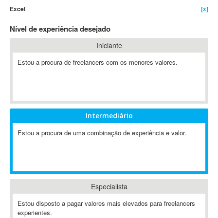
Excel
[x]
4D Dimension
802.11
Nível de experiência desejado
A&P
Iniciante
A-GPS
Estou a procura de freelancers com os menores valores.
A2Billing
AAUS Scientific Diver
Ab Initio
ABAP
Abaqus
Intermediário
ABBYY FineReader
Estou a procura de uma combinação de experiência e valor.
ABIS
AbleCommerce
Ableton
Ableton Live
Especialista
Ableton Push
Abstract
Estou disposto a pagar valores mais elevados para freelancers
experientes.
Abstract Window Toolkit (AWT)