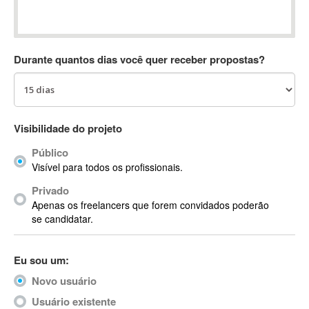
Absynth
AC Drives
AC3
Durante quantos dias você quer receber propostas?
ACARS
AccountMate
ACDSee
ACID Pro
Visibilidade do projeto
ACPI
Público
Acrobat
Visível para todos os profissionais.
Acrobat X
Privado
Acronis
Apenas os freelancers que forem convidados poderão
ACT
se candidatar.
Actian
Actimize
Eu sou um:
ActionScript
Novo usuário
ActionScript 3
Active Directory
Usuário existente