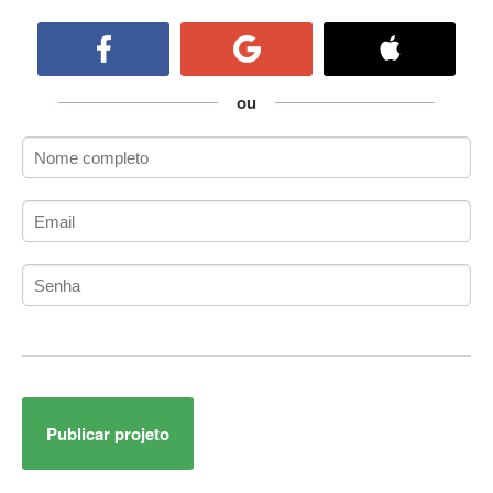
ActiveCollab
ActiveX
ActiveX Data Objects (ADO)
Ada
ou
Adianti Framework
ADK
Administração
Administração Acadêmica
Administração de Artistas e Repertórios
Administração de Banco de Dados
Administração de Redes
Administração PostgreSQL
Administrador de Sistemas
ADO.NET
ADO.NET Entity Framework
Publicar projeto
Adobe After Effects
Adobe AIR