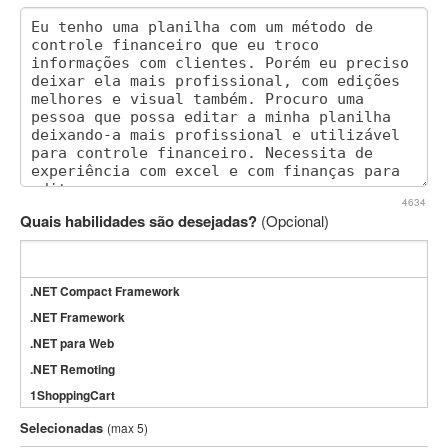
4634
Quais habilidades são desejadas?
(Opcional)
.NET Compact Framework
.NET Framework
.NET para Web
.NET Remoting
1ShoppingCart
3DS Max
Selecionadas
(max 5)
3GSM