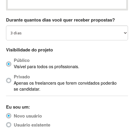
Absynth
AC Drives
Durante quantos dias você quer receber propostas?
AC3
ACARS
AccountMate
ACDSee
Visibilidade do projeto
ACID Pro
Público
ACPI
Visível para todos os profissionais.
Acrobat
Acrobat X
Privado
Apenas os freelancers que forem convidados poderão
Acronis
se candidatar.
ACT
Actian
Eu sou um:
Actimize
ActionScript
Novo usuário
ActionScript 3
Usuário existente
Active Directory