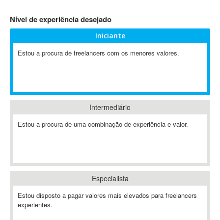
4D Dimension
Nível de experiência desejado
802.11
Iniciante
A&P
A-GPS
Estou a procura de freelancers com os menores valores.
A2Billing
AAUS Scientific Diver
Ab Initio
ABAP
Intermediário
Abaqus
Estou a procura de uma combinação de experiência e valor.
ABBYY FineReader
ABIS
AbleCommerce
Ableton
Especialista
Ableton Live
Ableton Push
Estou disposto a pagar valores mais elevados para freelancers
Abstract
experientes.
Abstract Window Toolkit (AWT)