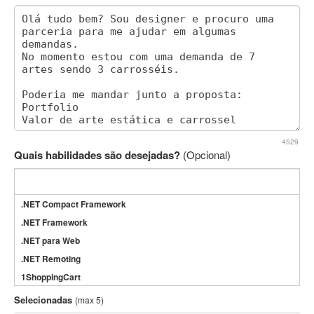
4529
Quais habilidades são desejadas?
(Opcional)
.NET Compact Framework
.NET Framework
.NET para Web
.NET Remoting
1ShoppingCart
3DS Max
Selecionadas
(max 5)
3GSM