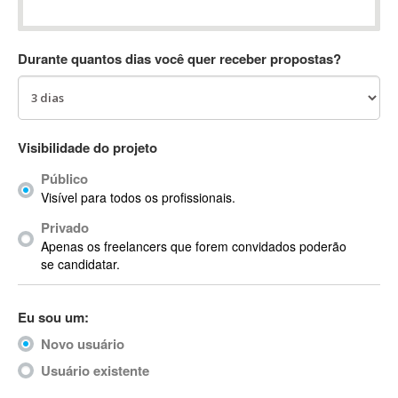
Absynth
AC Drives
Durante quantos dias você quer receber propostas?
AC3
ACARS
AccountMate
ACDSee
Visibilidade do projeto
ACID Pro
Público
ACPI
Visível para todos os profissionais.
Acrobat
Acrobat X
Privado
Apenas os freelancers que forem convidados poderão
Acronis
se candidatar.
ACT
Actian
Eu sou um:
Actimize
ActionScript
Novo usuário
ActionScript 3
Usuário existente
Active Directory