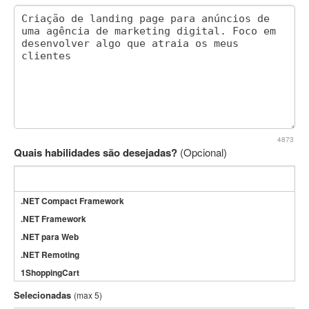
4873
Quais habilidades são desejadas?
(Opcional)
.NET Compact Framework
.NET Framework
.NET para Web
.NET Remoting
1ShoppingCart
3DS Max
Selecionadas
(max 5)
3GSM