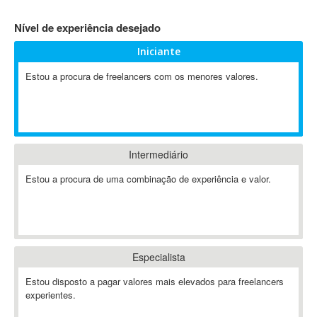
4D Dimension
Nível de experiência desejado
802.11
Iniciante
A&P
A-GPS
Estou a procura de freelancers com os menores valores.
A2Billing
AAUS Scientific Diver
Ab Initio
ABAP
Intermediário
Abaqus
Estou a procura de uma combinação de experiência e valor.
ABBYY FineReader
ABIS
AbleCommerce
Ableton
Especialista
Ableton Live
Ableton Push
Estou disposto a pagar valores mais elevados para freelancers
Abstract
experientes.
Abstract Window Toolkit (AWT)