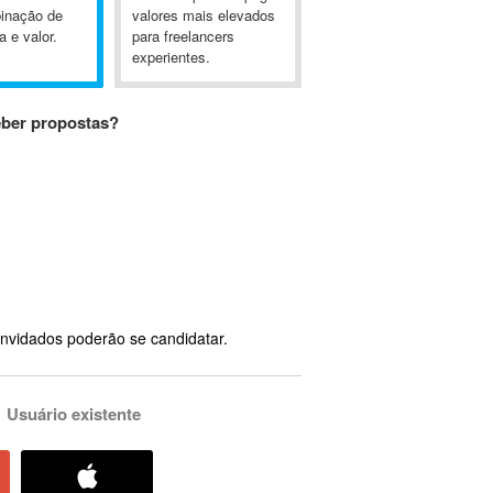
inação de
valores mais elevados
a e valor.
para freelancers
experientes.
eber propostas?
nvidados poderão se candidatar.
Usuário existente