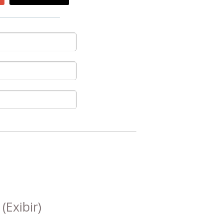
s
(Exibir)