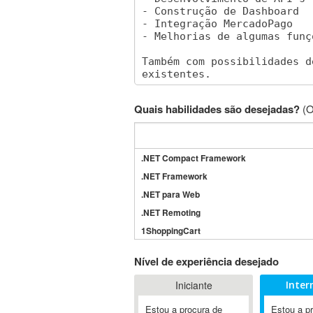
Quais habilidades são desejadas?
(O
.NET Compact Framework
.NET Framework
.NET para Web
.NET Remoting
1ShoppingCart
3DS Max
Nível de experiência desejado
3GSM
Iniciante
Inter
4D Dimension
802.11
Estou a procura de
Estou a p