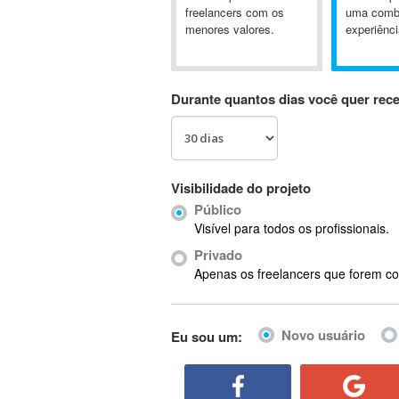
A&P
freelancers com os
uma comb
menores valores.
experiênci
A-GPS
A2Billing
AAUS Scientific Diver
Durante quantos dias você quer rec
Ab Initio
ABAP
Abaqus
ABBYY FineReader
Visibilidade do projeto
ABIS
Público
AbleCommerce
Visível para todos os profissionais.
Ableton
Privado
Ableton Live
Apenas os freelancers que forem co
Ableton Push
Abstract
Novo usuário
Eu sou um:
Abstract Window Toolkit (AWT)
Absynth
AC Drives