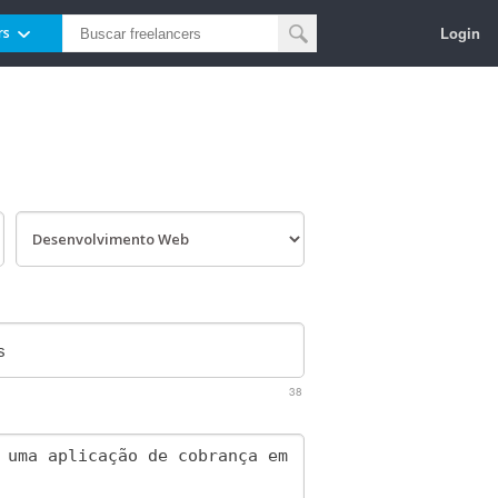
Login
rs
38