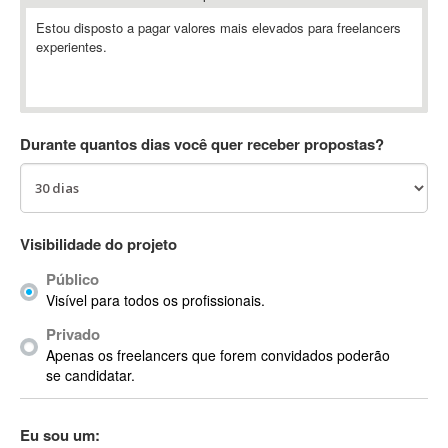
Absynth
Estou disposto a pagar valores mais elevados para freelancers
AC Drives
experientes.
AC3
ACARS
AccountMate
Durante quantos dias você quer receber propostas?
ACDSee
ACID Pro
ACPI
Acrobat
Visibilidade do projeto
Acrobat X
Público
Acronis
Visível para todos os profissionais.
ACT
Actian
Privado
Apenas os freelancers que forem convidados poderão
Actimize
se candidatar.
ActionScript
ActionScript 3
Eu sou um:
Active Directory