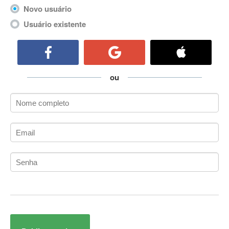
ActiveCollab
Novo usuário
ActiveX
Usuário existente
ActiveX Data Objects (ADO)
Ada
Adianti Framework
ADK
ou
Administração
Administração Acadêmica
Administração de Artistas e Repertórios
Administração de Banco de Dados
Administração de Redes
Administração PostgreSQL
Administrador de Sistemas
ADO.NET
ADO.NET Entity Framework
Adobe After Effects
Adobe AIR