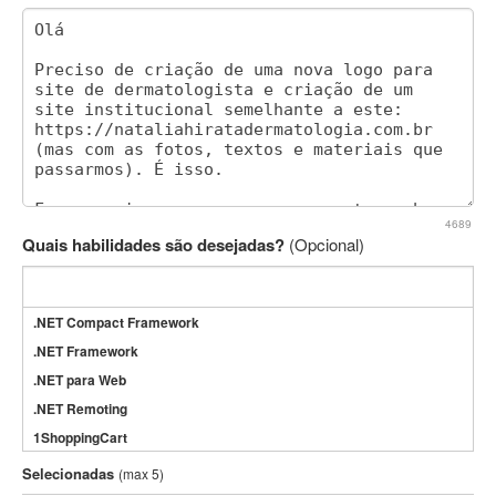
4689
Quais habilidades são desejadas?
(Opcional)
.NET Compact Framework
.NET Framework
.NET para Web
.NET Remoting
1ShoppingCart
3DS Max
Selecionadas
(max 5)
3GSM