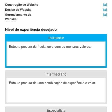
Construção de Website
[x]
4D Dimension
Design de Website
[x]
802.11
Gerenciamento de
[x]
Website
A&P
A-GPS
Nível de experiência desejado
A2Billing
Iniciante
AAUS Scientific Diver
Ab Initio
Estou a procura de freelancers com os menores valores.
ABAP
Abaqus
ABBYY FineReader
ABIS
Intermediário
AbleCommerce
Estou a procura de uma combinação de experiência e valor.
Ableton
Ableton Live
Ableton Push
Abstract
Especialista
Abstract Window Toolkit (AWT)