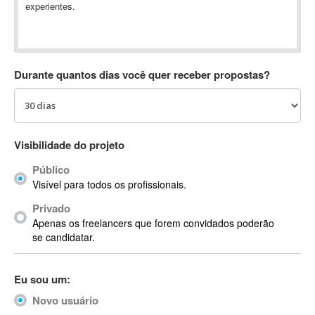
experientes.
Absynth
AC Drives
AC3
ACARS
Durante quantos dias você quer receber propostas?
AccountMate
ACDSee
ACID Pro
ACPI
Visibilidade do projeto
Acrobat
Público
Acrobat X
Visível para todos os profissionais.
Acronis
Privado
ACT
Apenas os freelancers que forem convidados poderão
Actian
se candidatar.
Actimize
ActionScript
Eu sou um:
ActionScript 3
Novo usuário
Active Directory