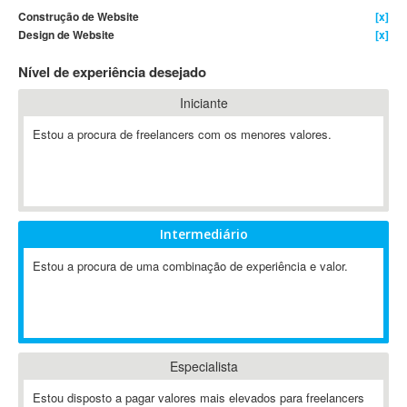
Construção de Website
[x]
4D Dimension
Design de Website
[x]
802.11
Nível de experiência desejado
A&P
A-GPS
Iniciante
A2Billing
Estou a procura de freelancers com os menores valores.
AAUS Scientific Diver
Ab Initio
ABAP
Abaqus
Intermediário
ABBYY FineReader
ABIS
Estou a procura de uma combinação de experiência e valor.
AbleCommerce
Ableton
Ableton Live
Ableton Push
Especialista
Abstract
Estou disposto a pagar valores mais elevados para freelancers
Abstract Window Toolkit (AWT)