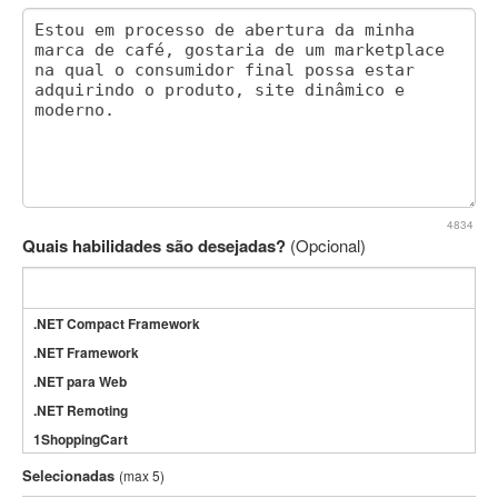
4834
Quais habilidades são desejadas?
(Opcional)
.NET Compact Framework
.NET Framework
.NET para Web
.NET Remoting
1ShoppingCart
3DS Max
Selecionadas
(max 5)
3GSM