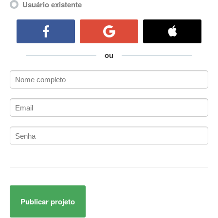
Usuário existente
ActiveCollab
ActiveX
ActiveX Data Objects (ADO)
Ada
ou
Adianti Framework
ADK
Administração
Administração Acadêmica
Administração de Artistas e Repertórios
Administração de Banco de Dados
Administração de Redes
Administração PostgreSQL
Administrador de Sistemas
ADO.NET
ADO.NET Entity Framework
Adobe After Effects
Publicar projeto
Adobe AIR