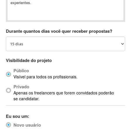
experientes.
Absynth
AC Drives
AC3
ACARS
Durante quantos dias você quer receber propostas?
AccountMate
ACDSee
ACID Pro
ACPI
Visibilidade do projeto
Acrobat
Público
Acrobat X
Visível para todos os profissionais.
Acronis
Privado
ACT
Apenas os freelancers que forem convidados poderão
Actian
se candidatar.
Actimize
ActionScript
Eu sou um:
ActionScript 3
Novo usuário
Active Directory