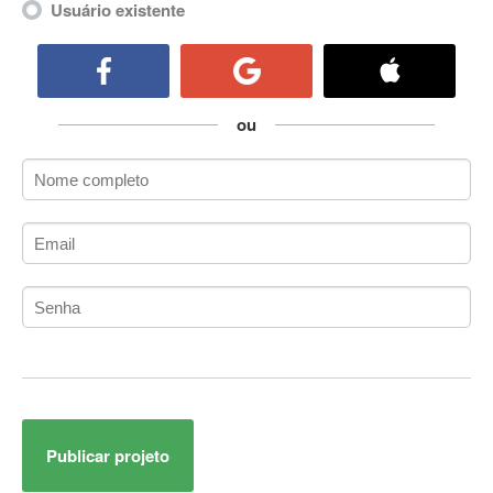
Usuário existente
ActiveCollab
ActiveX
ActiveX Data Objects (ADO)
Ada
ou
Adianti Framework
ADK
Administração
Administração Acadêmica
Administração de Artistas e Repertórios
Administração de Banco de Dados
Administração de Redes
Administração PostgreSQL
Administrador de Sistemas
ADO.NET
ADO.NET Entity Framework
Adobe After Effects
Publicar projeto
Adobe AIR