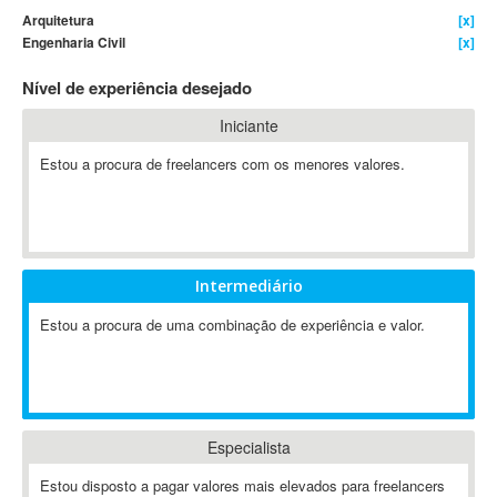
Arquitetura
[x]
4D Dimension
Engenharia Civil
[x]
802.11
Nível de experiência desejado
A&P
A-GPS
Iniciante
A2Billing
Estou a procura de freelancers com os menores valores.
AAUS Scientific Diver
Ab Initio
ABAP
Abaqus
Intermediário
ABBYY FineReader
ABIS
Estou a procura de uma combinação de experiência e valor.
AbleCommerce
Ableton
Ableton Live
Ableton Push
Especialista
Abstract
Estou disposto a pagar valores mais elevados para freelancers
Abstract Window Toolkit (AWT)