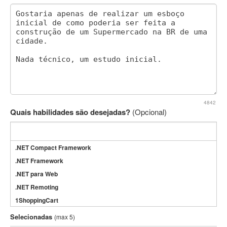
4842
Quais habilidades são desejadas?
(Opcional)
.NET Compact Framework
.NET Framework
.NET para Web
.NET Remoting
1ShoppingCart
3DS Max
Selecionadas
(max 5)
3GSM