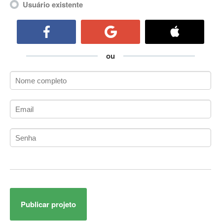
Usuário existente
ActiveCollab
ActiveX
ActiveX Data Objects (ADO)
Ada
ou
Adianti Framework
ADK
Administração
Administração Acadêmica
Administração de Artistas e Repertórios
Administração de Banco de Dados
Administração de Redes
Administração PostgreSQL
Administrador de Sistemas
ADO.NET
ADO.NET Entity Framework
Adobe After Effects
Publicar projeto
Adobe AIR