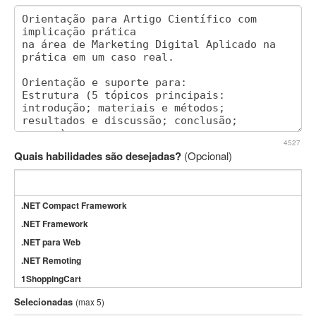
4527
Quais habilidades são desejadas?
(Opcional)
.NET Compact Framework
.NET Framework
.NET para Web
.NET Remoting
1ShoppingCart
3DS Max
Selecionadas
(max 5)
3GSM