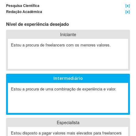
Pesquisa Científica
[x]
4D Dimension
Redação Acadêmica
[x]
802.11
Nível de experiência desejado
A&P
A-GPS
Iniciante
A2Billing
Estou a procura de freelancers com os menores valores.
AAUS Scientific Diver
Ab Initio
ABAP
Abaqus
Intermediário
ABBYY FineReader
ABIS
Estou a procura de uma combinação de experiência e valor.
AbleCommerce
Ableton
Ableton Live
Ableton Push
Especialista
Abstract
Estou disposto a pagar valores mais elevados para freelancers
Abstract Window Toolkit (AWT)