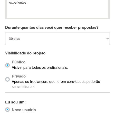
experientes.
Absynth
AC Drives
AC3
ACARS
Durante quantos dias você quer receber propostas?
AccountMate
ACDSee
ACID Pro
ACPI
Visibilidade do projeto
Acrobat
Público
Acrobat X
Visível para todos os profissionais.
Acronis
Privado
ACT
Apenas os freelancers que forem convidados poderão
Actian
se candidatar.
Actimize
ActionScript
Eu sou um:
ActionScript 3
Novo usuário
Active Directory