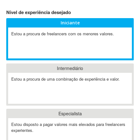
4D Dimension
Nível de experiência desejado
802.11
Iniciante
A&P
A-GPS
Estou a procura de freelancers com os menores valores.
A2Billing
AAUS Scientific Diver
Ab Initio
ABAP
Intermediário
Abaqus
Estou a procura de uma combinação de experiência e valor.
ABBYY FineReader
ABIS
AbleCommerce
Ableton
Especialista
Ableton Live
Ableton Push
Estou disposto a pagar valores mais elevados para freelancers
Abstract
experientes.
Abstract Window Toolkit (AWT)