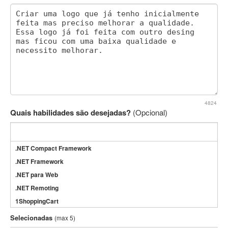
4824
Quais habilidades são desejadas?
(Opcional)
.NET Compact Framework
.NET Framework
.NET para Web
.NET Remoting
1ShoppingCart
3DS Max
Selecionadas
(max 5)
3GSM