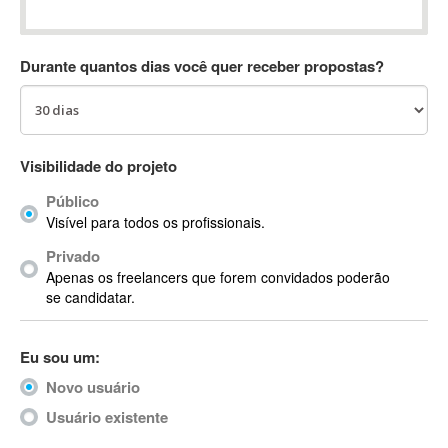
Absynth
AC Drives
Durante quantos dias você quer receber propostas?
AC3
ACARS
AccountMate
ACDSee
Visibilidade do projeto
ACID Pro
Público
ACPI
Visível para todos os profissionais.
Acrobat
Acrobat X
Privado
Apenas os freelancers que forem convidados poderão
Acronis
se candidatar.
ACT
Actian
Eu sou um:
Actimize
ActionScript
Novo usuário
ActionScript 3
Usuário existente
Active Directory