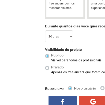
A&P
freelancers com os
uma comb
menores valores.
experiênci
A-GPS
A2Billing
AAUS Scientific Diver
Durante quantos dias você quer rec
Ab Initio
ABAP
Abaqus
ABBYY FineReader
Visibilidade do projeto
ABIS
Público
AbleCommerce
Visível para todos os profissionais.
Ableton
Privado
Ableton Live
Apenas os freelancers que forem co
Ableton Push
Abstract
Novo usuário
Eu sou um:
Abstract Window Toolkit (AWT)
Absynth
AC Drives