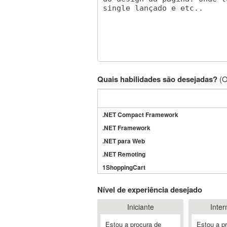
Quais habilidades são desejadas?
(O
.NET Compact Framework
.NET Framework
.NET para Web
.NET Remoting
1ShoppingCart
3DS Max
Nível de experiência desejado
3GSM
Iniciante
Inter
4D Dimension
802.11
Estou a procura de
Estou a p