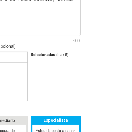
4813
pcional)
Selecionadas
(max 5)
mediário
Especialista
rocura de
Estou disposto a pagar