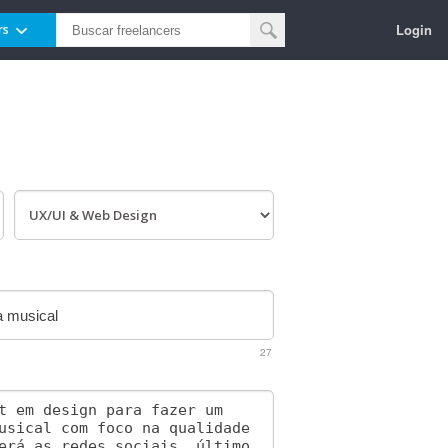
Login
rs
27