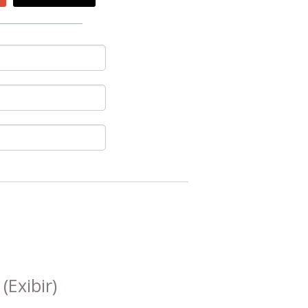
s
(Exibir)