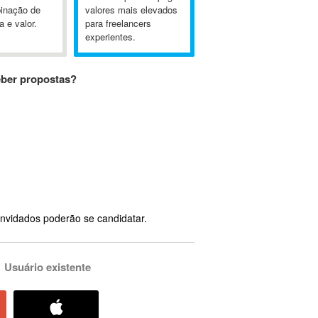
inação de
valores mais elevados
a e valor.
para freelancers
experientes.
eber propostas?
nvidados poderão se candidatar.
Usuário existente