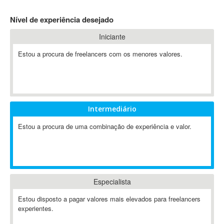
4D Dimension
Nível de experiência desejado
802.11
Iniciante
A&P
A-GPS
Estou a procura de freelancers com os menores valores.
A2Billing
AAUS Scientific Diver
Ab Initio
ABAP
Intermediário
Abaqus
Estou a procura de uma combinação de experiência e valor.
ABBYY FineReader
ABIS
AbleCommerce
Ableton
Especialista
Ableton Live
Ableton Push
Estou disposto a pagar valores mais elevados para freelancers
Abstract
experientes.
Abstract Window Toolkit (AWT)