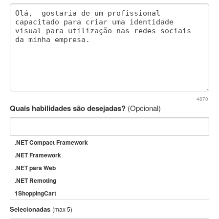
4870
Quais habilidades são desejadas?
(Opcional)
.NET Compact Framework
.NET Framework
.NET para Web
.NET Remoting
1ShoppingCart
3DS Max
Selecionadas
(max 5)
3GSM