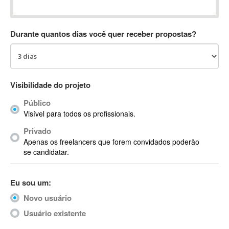
Absynth
AC Drives
Durante quantos dias você quer receber propostas?
AC3
ACARS
AccountMate
ACDSee
Visibilidade do projeto
ACID Pro
Público
ACPI
Visível para todos os profissionais.
Acrobat
Acrobat X
Privado
Apenas os freelancers que forem convidados poderão
Acronis
se candidatar.
ACT
Actian
Eu sou um:
Actimize
ActionScript
Novo usuário
ActionScript 3
Usuário existente
Active Directory