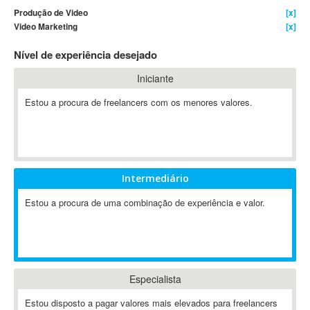
Produção de Video
[x]
4D Dimension
Video Marketing
[x]
802.11
Nível de experiência desejado
A&P
A-GPS
Iniciante
A2Billing
Estou a procura de freelancers com os menores valores.
AAUS Scientific Diver
Ab Initio
ABAP
Abaqus
Intermediário
ABBYY FineReader
ABIS
Estou a procura de uma combinação de experiência e valor.
AbleCommerce
Ableton
Ableton Live
Ableton Push
Especialista
Abstract
Estou disposto a pagar valores mais elevados para freelancers
Abstract Window Toolkit (AWT)