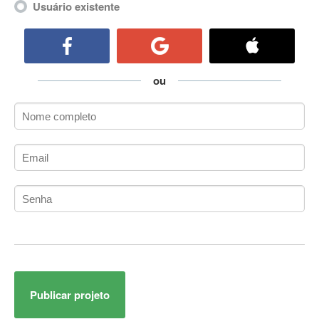
Usuário existente
ActiveCollab
ActiveX
ActiveX Data Objects (ADO)
Ada
ou
Adianti Framework
ADK
Administração
Administração Acadêmica
Administração de Artistas e Repertórios
Administração de Banco de Dados
Administração de Redes
Administração PostgreSQL
Administrador de Sistemas
ADO.NET
ADO.NET Entity Framework
Adobe After Effects
Publicar projeto
Adobe AIR