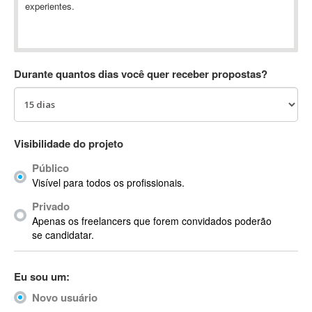
experientes.
Absynth
AC Drives
AC3
ACARS
Durante quantos dias você quer receber propostas?
AccountMate
ACDSee
ACID Pro
ACPI
Visibilidade do projeto
Acrobat
Público
Acrobat X
Visível para todos os profissionais.
Acronis
Privado
ACT
Apenas os freelancers que forem convidados poderão
Actian
se candidatar.
Actimize
ActionScript
Eu sou um:
ActionScript 3
Novo usuário
Active Directory