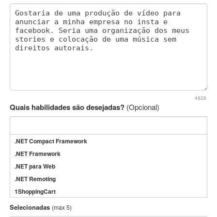
4828
Quais habilidades são desejadas?
(Opcional)
.NET Compact Framework
.NET Framework
.NET para Web
.NET Remoting
1ShoppingCart
3DS Max
Selecionadas
(max 5)
3GSM