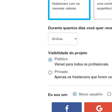
A&P
freelancers com os
uma comb
menores valores.
experiênci
A-GPS
A2Billing
AAUS Scientific Diver
Durante quantos dias você quer rec
Ab Initio
ABAP
Abaqus
ABBYY FineReader
Visibilidade do projeto
ABIS
Público
AbleCommerce
Visível para todos os profissionais.
Ableton
Privado
Ableton Live
Apenas os freelancers que forem co
Ableton Push
Abstract
Novo usuário
Eu sou um:
Abstract Window Toolkit (AWT)
Absynth
AC Drives