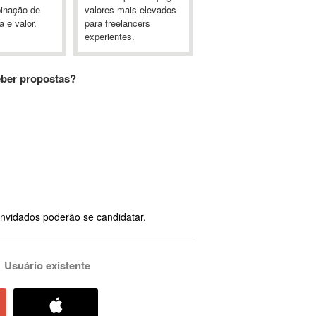
inação de
valores mais elevados
a e valor.
para freelancers
experientes.
eber propostas?
nvidados poderão se candidatar.
Usuário existente