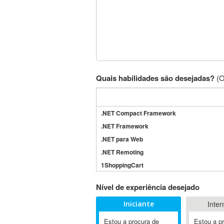
Quais habilidades são desejadas?
(O
.NET Compact Framework
.NET Framework
.NET para Web
.NET Remoting
1ShoppingCart
3DS Max
Nível de experiência desejado
3GSM
Iniciante
Inter
4D Dimension
802.11
Estou a procura de
Estou a p