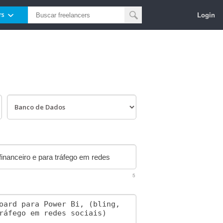
Login
rs
5