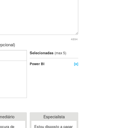
4894
pcional)
Selecionadas
(max 5)
Power BI
[x]
mediário
Especialista
rocura de
Estou disposto a pagar