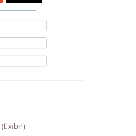
s
(Exibir)