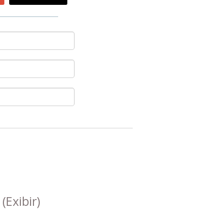
s
(Exibir)