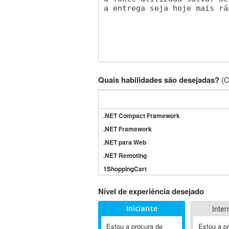
Quais habilidades são desejadas?
(O
.NET Compact Framework
.NET Framework
.NET para Web
.NET Remoting
1ShoppingCart
3DS Max
Nível de experiência desejado
3GSM
Iniciante
Inter
4D Dimension
802.11
Estou a procura de
Estou a p