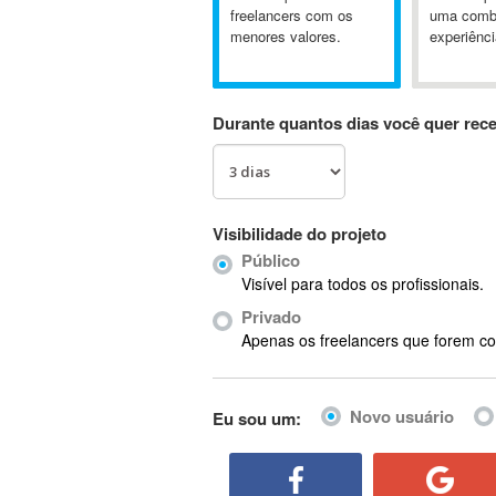
A&P
freelancers com os
uma comb
menores valores.
experiênci
A-GPS
A2Billing
AAUS Scientific Diver
Durante quantos dias você quer rec
Ab Initio
ABAP
Abaqus
ABBYY FineReader
Visibilidade do projeto
ABIS
Público
AbleCommerce
Visível para todos os profissionais.
Ableton
Privado
Ableton Live
Apenas os freelancers que forem co
Ableton Push
Abstract
Novo usuário
Eu sou um:
Abstract Window Toolkit (AWT)
Absynth
AC Drives