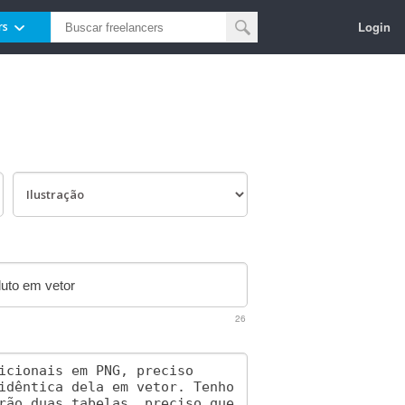
Login
rs
26