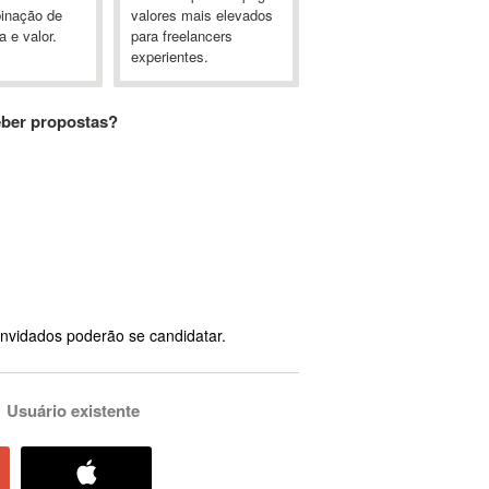
inação de
valores mais elevados
a e valor.
para freelancers
experientes.
eber propostas?
nvidados poderão se candidatar.
Usuário existente