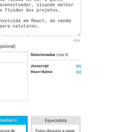
3289
pcional)
Selecionadas
(max 5)
Javascript
[x]
React Native
[x]
mediário
Especialista
rocura de
Estou disposto a pagar