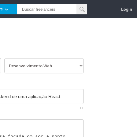
Login
rs
11