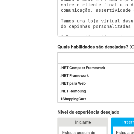
Quais habilidades são desejadas?
(O
.NET Compact Framework
.NET Framework
.NET para Web
.NET Remoting
1ShoppingCart
3DS Max
Nível de experiência desejado
3GSM
Iniciante
Inter
4D Dimension
802.11
Estou a procura de
Estou a p