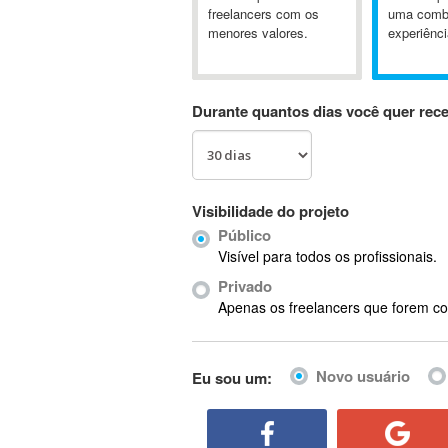
A&P
freelancers com os
uma comb
menores valores.
experiênci
A-GPS
A2Billing
AAUS Scientific Diver
Durante quantos dias você quer rec
Ab Initio
ABAP
Abaqus
ABBYY FineReader
Visibilidade do projeto
ABIS
Público
AbleCommerce
Visível para todos os profissionais.
Ableton
Privado
Ableton Live
Apenas os freelancers que forem co
Ableton Push
Abstract
Novo usuário
Eu sou um:
Abstract Window Toolkit (AWT)
Absynth
AC Drives