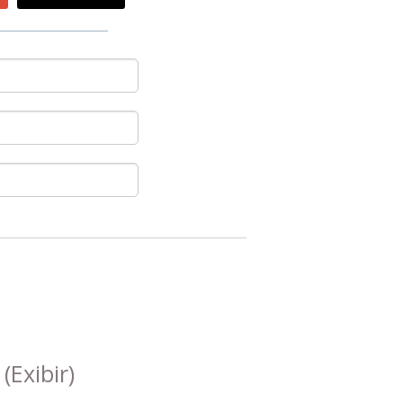
s
(Exibir)