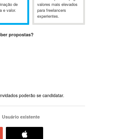
inação de
valores mais elevados
a e valor.
para freelancers
experientes.
eber propostas?
nvidados poderão se candidatar.
Usuário existente