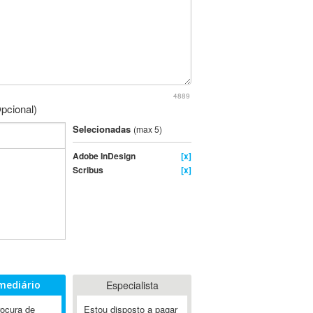
4889
pcional)
Selecionadas
(max 5)
Adobe InDesign
[x]
Scribus
[x]
mediário
Especialista
rocura de
Estou disposto a pagar