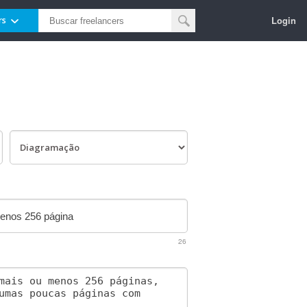
Login
rs
26