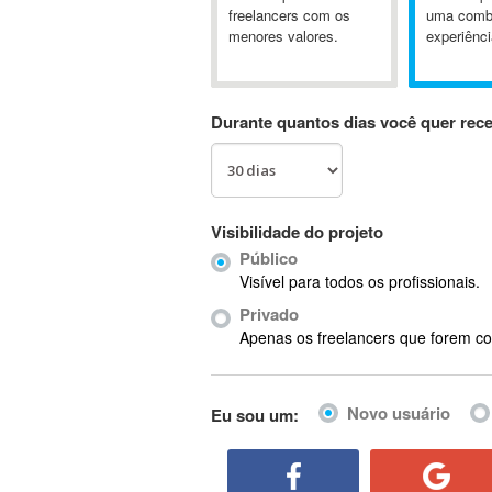
A&P
freelancers com os
uma comb
menores valores.
experiênci
A-GPS
A2Billing
AAUS Scientific Diver
Durante quantos dias você quer rec
Ab Initio
ABAP
Abaqus
ABBYY FineReader
Visibilidade do projeto
ABIS
Público
AbleCommerce
Visível para todos os profissionais.
Ableton
Privado
Ableton Live
Apenas os freelancers que forem co
Ableton Push
Abstract
Novo usuário
Eu sou um:
Abstract Window Toolkit (AWT)
Absynth
AC Drives