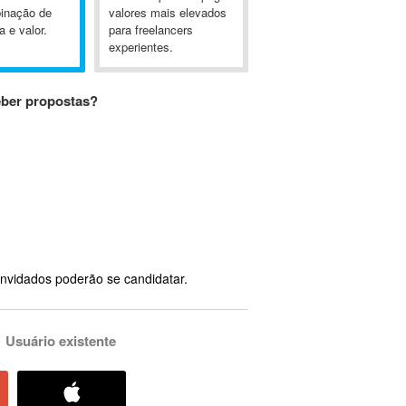
inação de
valores mais elevados
a e valor.
para freelancers
experientes.
eber propostas?
nvidados poderão se candidatar.
Usuário existente