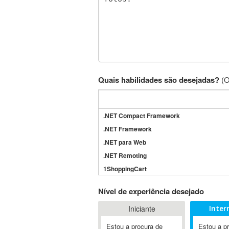
Quais habilidades são desejadas?
(O
.NET Compact Framework
.NET Framework
.NET para Web
.NET Remoting
1ShoppingCart
3DS Max
Nível de experiência desejado
3GSM
Iniciante
Inter
4D Dimension
802.11
Estou a procura de
Estou a p