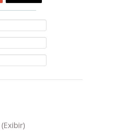
s
(Exibir)