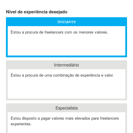
4D Dimension
Nível de experiência desejado
802.11
Iniciante
A&P
A-GPS
Estou a procura de freelancers com os menores valores.
A2Billing
AAUS Scientific Diver
Ab Initio
ABAP
Intermediário
Abaqus
Estou a procura de uma combinação de experiência e valor.
ABBYY FineReader
ABIS
AbleCommerce
Ableton
Especialista
Ableton Live
Ableton Push
Estou disposto a pagar valores mais elevados para freelancers
Abstract
experientes.
Abstract Window Toolkit (AWT)