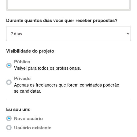
Absynth
AC Drives
Durante quantos dias você quer receber propostas?
AC3
ACARS
AccountMate
ACDSee
Visibilidade do projeto
ACID Pro
Público
ACPI
Visível para todos os profissionais.
Acrobat
Acrobat X
Privado
Apenas os freelancers que forem convidados poderão
Acronis
se candidatar.
ACT
Actian
Eu sou um:
Actimize
ActionScript
Novo usuário
ActionScript 3
Usuário existente
Active Directory