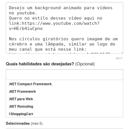
4617
Quais habilidades são desejadas?
(Opcional)
.NET Compact Framework
.NET Framework
.NET para Web
.NET Remoting
1ShoppingCart
3DS Max
Selecionadas
(max 5)
3GSM